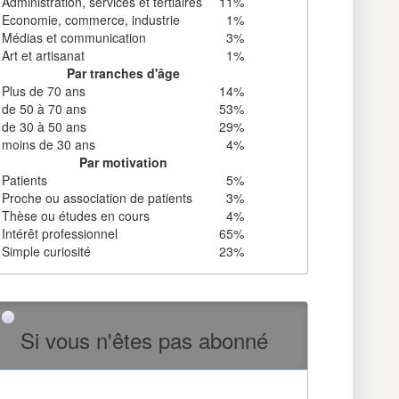
Administration, services et tertiaires
11%
Economie, commerce, industrie
1%
Médias et communication
3%
Art et artisanat
1%
Par tranches d'âge
Plus de 70 ans
14%
de 50 à 70 ans
53%
de 30 à 50 ans
29%
moins de 30 ans
4%
Par motivation
Patients
5%
Proche ou association de patients
3%
Thèse ou études en cours
4%
Intérêt professionnel
65%
Simple curiosité
23%
Si vous n'êtes pas abonné