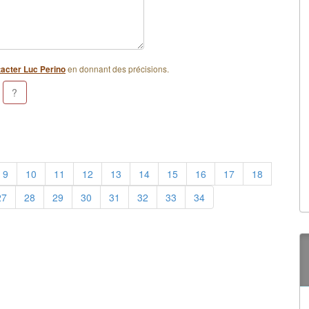
en donnant des précisions.
acter Luc Perino
9
10
11
12
13
14
15
16
17
18
27
28
29
30
31
32
33
34