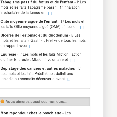
Tabagisme passif du fœtus et de l'enfant
- I/ Les
mots et les faits Tabagisme passif : 1/ inhalation
involontaire de la fumée en
[...]
Otite moyenne aiguë de l'enfant
- I / Les mots et
les faits Otite moyenne aiguë (OMA) : infection
[...]
Ulcères de l'estomac et du duodenum
- I/ Les
mots et les faits « Gastr » : Préfixe de tous les mots
en rapport avec
[...]
Enurésie
- I/ Les mots et les faits Miction : action
d’uriner Enurésie : Miction involontaire et
[...]
Dépistage des cancers et autres maladies
- I/
Les mots et les faits Préclinique : définit une
maladie ou anomalie découverte avant
[...]
Vous aimerez aussi ces humeurs...
Mon répondeur chez le psychiatre
- Les