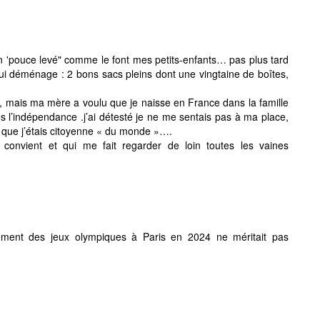
n 'pouce levé" comme le font mes petits-enfants… pas plus tard
e qui déménage : 2 bons sacs pleins dont une vingtaine de boîtes,
d, mais ma mère a voulu que je naisse en France dans la famille
l’indépendance .j’ai détesté je ne me sentais pas à ma place,
é que j’étais citoyenne « du monde »….
convient et qui me fait regarder de loin toutes les vaines
lement des jeux olympiques à Paris en 2024 ne méritait pas