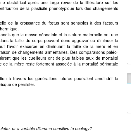
e obstétrical après une large revue de la littérature sur les
ntribution de la plasticité phénotypique lors des changements
elle de la croissance du fœtus sont sensibles à des facteurs
 thermique.
, tandis que la masse néonatale et la stature maternelle ont une
dans la taille du corps peuvent donc aggraver ou diminuer le
eut l’avoir exacerbé en diminuant la taille de la mère et en
n raison de changements alimentaires. Des comparaisons paléo-
èrent que les cueilleurs ont de plus faibles taux de mortalité
le de la mère reste fortement associée à la mortalité périnatale
ion à travers les générations futures pourraient amoindrir le
risque de persister.
lette, or a variable dilemma sensitive to ecology?