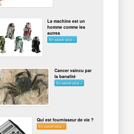
La machine est un
homme comme les
autres
En savoir plus »
Cancer vaincu par
la banalité
En savoir plus »
Qui est fournisseur de vie ?
En savoir plus »