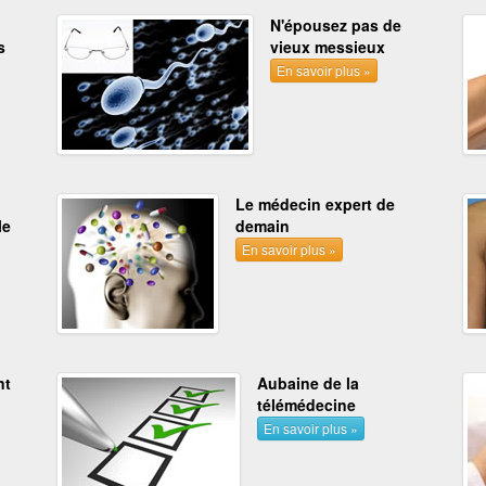
N'épousez pas de
s
vieux messieux
En savoir plus »
Le médecin expert de
le
demain
En savoir plus »
nt
Aubaine de la
télémédecine
En savoir plus »