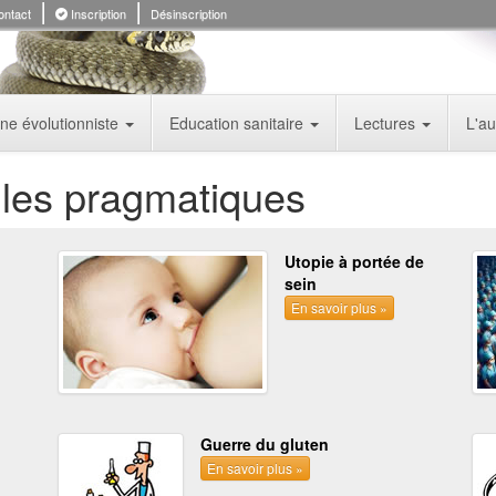
ntact
Inscription
Désinscription
ne évolutionniste
Education sanitaire
Lectures
L'a
les pragmatiques
Utopie à portée de
sein
En savoir plus »
Guerre du gluten
En savoir plus »