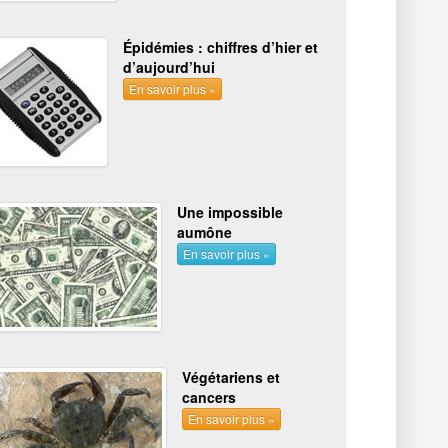
Épidémies : chiffres d’hier et
d’aujourd’hui
En savoir plus »
Une impossible
aumône
En savoir plus »
Végétariens et
cancers
En savoir plus »