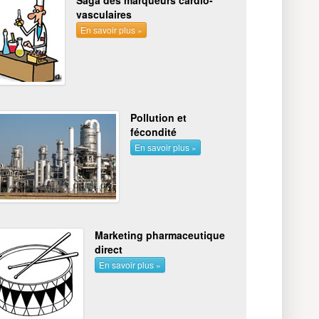
vasculaires
En savoir plus »
Pollution et
fécondité
En savoir plus »
Marketing pharmaceutique
direct
En savoir plus »