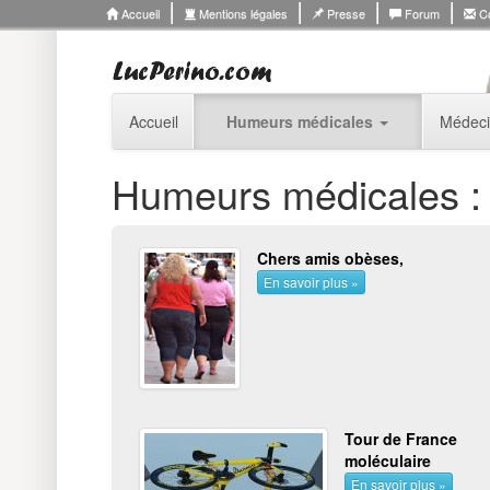
Accueil
Mentions légales
Presse
Forum
Co
Accueil
Humeurs médicales
Médeci
Humeurs médicales : 
Chers amis obèses,
En savoir plus »
Tour de France
moléculaire
En savoir plus »