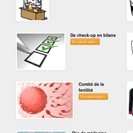
De check-up en bilans
En savoir plus »
Comité de la
fertilité
En savoir plus »
Pas de médecine