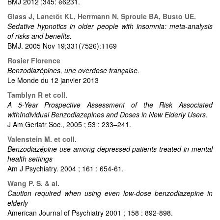
BMJ 2012 ;345: e6231.
Glass J, Lanctôt KL, Herrmann N, Sproule BA, Busto UE.
Sedative hypnotics in older people with insomnia: meta-analysis
of risks and benefits.
BMJ. 2005 Nov 19;331(7526):1169
Rosier Florence
Benzodiazépines, une overdose française.
Le Monde du 12 janvier 2013
Tamblyn R et coll.
A 5-Year Prospective Assessment of the Risk Associated
withIndividual Benzodiazepines and Doses in New Elderly Users.
J Am Geriatr Soc., 2005 ; 53 : 233–241.
Valenstein M. et coll.
Benzodiazépine use among depressed patients treated in mental
health settings
Am J Psychiatry. 2004 ; 161 : 654-61.
Wang P. S. & al.
Caution required when using even low-dose benzodiazepine in
elderly
American Journal of Psychiatry 2001 ; 158 : 892-898.