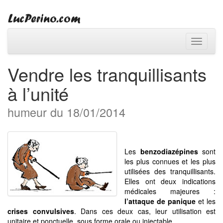
Toggle
navigati
Vendre les tranquillisants
à l’unité
humeur du 18/01/2014
Les
benzodiazépines
sont
les plus connues et les plus
utilisées des tranquillisants.
Elles ont deux indications
médicales majeures :
l’attaque de panique
et les
crises convulsives
. Dans ces deux cas, leur utilisation est
unitaire et ponctuelle, sous forme orale ou injectable.