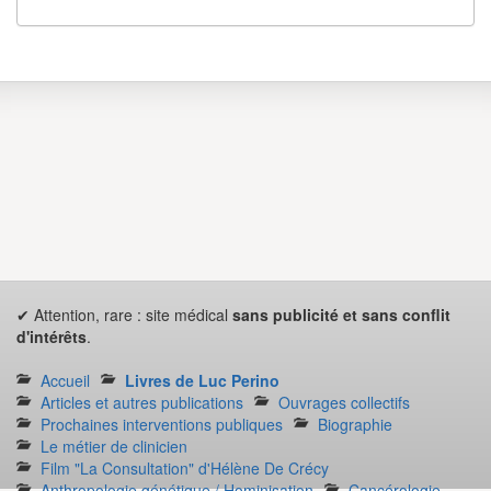
✔ Attention, rare : site médical
sans publicité et sans conflit
d'intérêts
.
Accueil
Livres de Luc Perino
Articles et autres publications
Ouvrages collectifs
Prochaines interventions publiques
Biographie
Le métier de clinicien
Film "La Consultation" d'Hélène De Crécy
Anthropologie génétique / Hominisation
Cancérologie