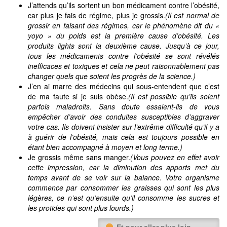
J’attends qu’ils sortent un bon médicament contre l’obésité,
car plus je fais de régime, plus je grossis.
(Il est normal de
grossir en faisant des régimes, car le phénomène dit du «
yoyo » du poids est la première cause d’obésité. Les
produits lights sont la deuxième cause. Jusqu’à ce jour,
tous les médicaments contre l’obésité se sont révélés
inefficaces et toxiques et cela ne peut raisonnablement pas
changer quels que soient les progrès de la science.)
J’en ai marre des médecins qui sous-entendent que c’est
de ma faute si je suis obèse.
(Il est possible qu’ils soient
parfois maladroits. Sans doute essaient-ils de vous
empêcher d’avoir des conduites susceptibles d’aggraver
votre cas. Ils doivent insister sur l’extrême difficulté qu’il y a
à guérir de l’obésité, mais cela est toujours possible en
étant bien accompagné à moyen et long terme.)
Je grossis même sans manger.
(Vous pouvez en effet avoir
cette impression, car la diminution des apports met du
temps avant de se voir sur la balance. Votre organisme
commence par consommer les graisses qui sont les plus
légères, ce n’est qu’ensuite qu’il consomme les sucres et
les protides qui sont plus lourds.)
Et pour aller plus loin