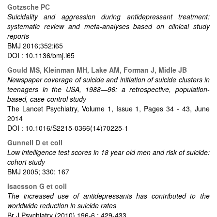
Gotzsche PC
Suicidality and aggression during antidepressant treatment:
systematic review and meta-analyses based on clinical study
reports
BMJ 2016;352:i65
DOI : 10.1136/bmj.i65
Gould MS, Kleinman MH, Lake AM, Forman J, Midle JB
Newspaper coverage of suicide and initiation of suicide clusters in
teenagers in the USA, 1988—96: a retrospective, population-
based, case-control study
The Lancet Psychiatry, Volume 1, Issue 1, Pages 34 - 43, June
2014
DOI : 10.1016/S2215-0366(14)70225-1
Gunnell D et coll
Low intelligence test scores in 18 year old men and risk of suicide:
cohort study
BMJ 2005; 330: 167
Isacsson G et coll
The increased use of antidepressants has contributed to the
worldwide reduction in suicide rates
Br J Psychiatry (2010) 196-6 : 429-433