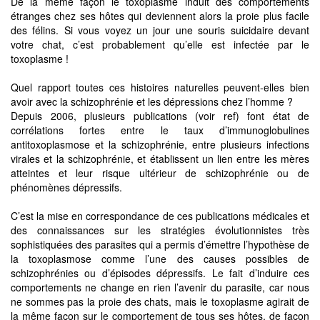
De la même façon le toxoplasme induit des comportements
étranges chez ses hôtes qui deviennent alors la proie plus facile
des félins. Si vous voyez un jour une souris suicidaire devant
votre chat, c’est probablement qu’elle est infectée par le
toxoplasme !
Quel rapport toutes ces histoires naturelles peuvent-elles bien
avoir avec la schizophrénie et les dépressions chez l’homme ?
Depuis 2006, plusieurs publications (voir ref) font état de
corrélations fortes entre le taux d’immunoglobulines
antitoxoplasmose et la schizophrénie, entre plusieurs infections
virales et la schizophrénie, et établissent un lien entre les mères
atteintes et leur risque ultérieur de schizophrénie ou de
phénomènes dépressifs.
C’est la mise en correspondance de ces publications médicales et
des connaissances sur les stratégies évolutionnistes très
sophistiquées des parasites qui a permis d’émettre l’hypothèse de
la toxoplasmose comme l’une des causes possibles de
schizophrénies ou d’épisodes dépressifs. Le fait d’induire ces
comportements ne change en rien l’avenir du parasite, car nous
ne sommes pas la proie des chats, mais le toxoplasme agirait de
la même façon sur le comportement de tous ses hôtes, de façon