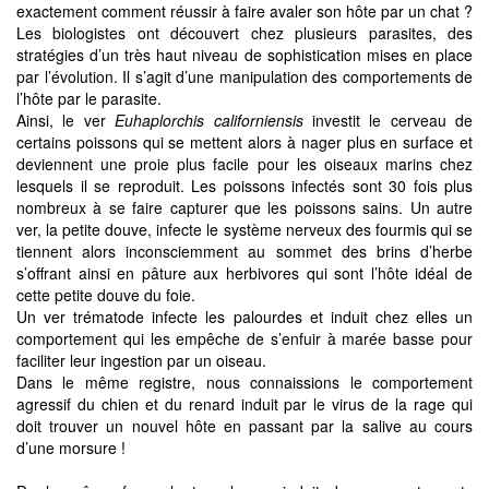
exactement comment réussir à faire avaler son hôte par un chat ?
Les biologistes ont découvert chez plusieurs parasites, des
stratégies d’un très haut niveau de sophistication mises en place
par l’évolution. Il s’agit d’une manipulation des comportements de
l’hôte par le parasite.
Ainsi, le ver
Euhaplorchis californiensis
investit le cerveau de
certains poissons qui se mettent alors à nager plus en surface et
deviennent une proie plus facile pour les oiseaux marins chez
lesquels il se reproduit. Les poissons infectés sont 30 fois plus
nombreux à se faire capturer que les poissons sains. Un autre
ver, la petite douve, infecte le système nerveux des fourmis qui se
tiennent alors inconsciemment au sommet des brins d’herbe
s’offrant ainsi en pâture aux herbivores qui sont l’hôte idéal de
cette petite douve du foie.
Un ver trématode infecte les palourdes et induit chez elles un
comportement qui les empêche de s’enfuir à marée basse pour
faciliter leur ingestion par un oiseau.
Dans le même registre, nous connaissions le comportement
agressif du chien et du renard induit par le virus de la rage qui
doit trouver un nouvel hôte en passant par la salive au cours
d’une morsure !