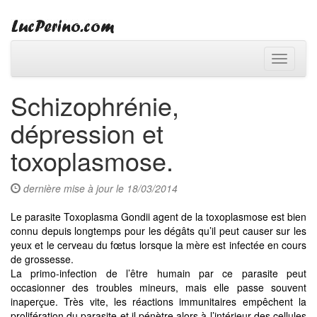
Toggle
navigati
Schizophrénie,
dépression et
toxoplasmose.
dernière mise à jour le 18/03/2014
Le parasite Toxoplasma Gondii agent de la toxoplasmose est bien
connu depuis longtemps pour les dégâts qu’il peut causer sur les
yeux et le cerveau du fœtus lorsque la mère est infectée en cours
de grossesse.
La primo-infection de l’être humain par ce parasite peut
occasionner des troubles mineurs, mais elle passe souvent
inaperçue. Très vite, les réactions immunitaires empêchent la
prolifération du parasite et il pénètre alors à l’intérieur des cellules