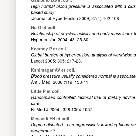
High-normal blood pressure is associated with a clust
based study
:Journal of Hypertension 2009; 27(1) 102-108
Hu G et coll.
Relationship of physical activity and body mass index to
Hypertension 2004; 43: 25-30.
Kearney P et coll.
Global burden of hypertension: analysis of worldwide d
Lancet 2005; 365: 217-23.
Kshirsagar AV et coll.
Blood pressure usually considered normal is associated
Am J Med. 2006 ;119 :133-41.
Little P et coll.
Randomised controlled factorial trial of dietary advic
care.
Br Med J 2004 ; 328:1054-1057.
Messerli FH et coll.
Dogma disputed : can aggressively lowering blood pre
dangerous ?