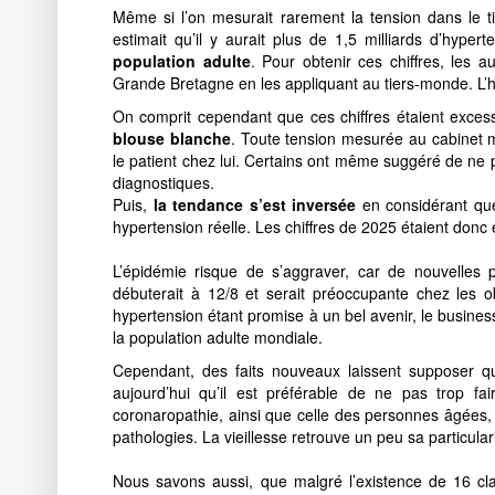
Même si l’on mesurait rarement la tension dans le
estimait qu’il y aurait plus de 1,5 milliards d’hy
population adulte
. Pour obtenir ces chiffres, les 
Grande Bretagne en les appliquant au tiers-monde. L’h
On comprit cependant que ces chiffres étaient exc
blouse blanche
. Toute tension mesurée au cabinet m
le patient chez lui. Certains ont même suggéré de ne 
diagnostiques.
Puis,
la tendance s’est inversée
en considérant que
hypertension réelle. Les chiffres de 2025 étaient donc 
L’épidémie risque de s’aggraver, car de nouvelles 
débuterait à 12/8 et serait préoccupante chez les ob
hypertension étant promise à un bel avenir, le busines
la population adulte mondiale.
Cependant, des faits nouveaux laissent supposer q
aujourd’hui qu’il est préférable de ne pas trop fa
coronaropathie, ainsi que celle des personnes âgées
pathologies. La vieillesse retrouve un peu sa particulari
Nous savons aussi, que malgré l’existence de 16 cl