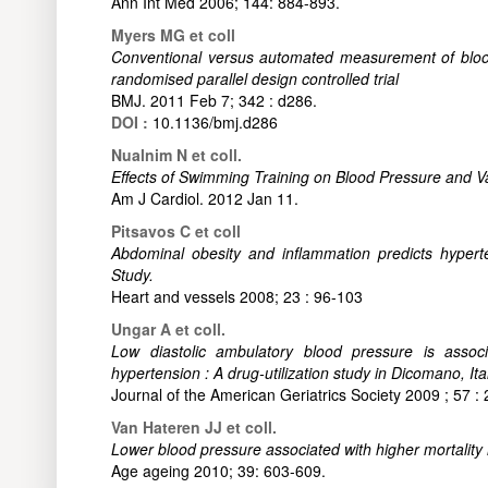
Ann Int Med 2006; 144: 884-893.
Myers MG et coll
Conventional versus automated measurement of blood 
randomised parallel design controlled trial
BMJ. 2011 Feb 7; 342 : d286.
DOI :
10.1136/bmj.d286
Nualnim N et coll.
Effects of Swimming Training on Blood Pressure and Va
Am J Cardiol. 2012 Jan 11.
Pitsavos C et coll
Abdominal obesity and inflammation predicts hyp
Study.
Heart and vessels 2008; 23 : 96-103
Ungar A et coll.
Low diastolic ambulatory blood pressure is associa
hypertension : A drug-utilization study in Dicomano, Ital
Journal of the American Geriatrics Society 2009 ; 57 : 
Van Hateren JJ et coll.
Lower blood pressure associated with higher mortality 
Age ageing 2010; 39: 603-609.