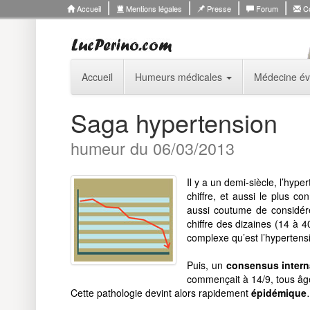
Accueil
Mentions légales
Presse
Forum
Co
Accueil
Humeurs médicales
Médecine év
Saga hypertension
humeur du 06/03/2013
Il y a un demi-siècle, l’hype
chiffre, et aussi le plus co
aussi coutume de considérer 
chiffre des dizaines (14 à 4
complexe qu’est l’hypertens
Puis, un
consensus intern
commençait à 14/9, tous âges
Cette pathologie devint alors rapidement
épidémique