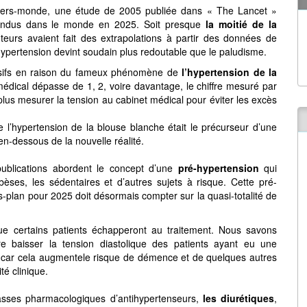
 tiers-monde, une étude de 2005 publiée dans « The Lancet »
pertendus dans le monde en 2025. Soit presque
la moitié de la
auteurs avaient fait des extrapolations à partir des données de
ypertension devint soudain plus redoutable que le paludisme.
essifs en raison du fameux phénomène de
l’hypertension de la
édical dépasse de 1, 2, voire davantage, le chiffre mesuré par
plus mesurer la tension au cabinet médical pour éviter les excès
 l’hypertension de la blouse blanche était le précurseur d’une
en-dessous de la nouvelle réalité.
publications abordent le concept d’une
pré-hypertension
qui
èses, les sédentaires et d’autres sujets à risque. Cette pré-
s-plan pour 2025 doit désormais compter sur la quasi-totalité de
ue certains patients échapperont au traitement. Nous savons
ire baisser la tension diastolique des patients ayant eu une
, car cela augmentele risque de démence et de quelques autres
té clinique.
asses pharmacologiques d’antihypertenseurs,
les diurétiques
,