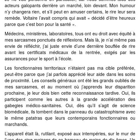
acteurs galopants derrière un marché, loin devant. Mon humour
n’y changera rien, et s’il peut en amuser certains, le rire leur sera
remède. Voltaire l’avait compris qui avait « décidé d’être heureux
parce que c’est bon pour la santé ».
Médecins, ministères, laboratoires, tous ont eu droit avec équité à
mes sarcasmes ponctués de réflexions. Mais là, je n’ai même pas
envie de réfléchir, j’ai juste envie d’une dernière bouffée de rire
avant les certificats médicaux de la rentrée, exigés par les
assurances pour le sport à l’école.
Les fonctionnaires territoriaux n’étaient pas ma cible préférée,
peut-être parce que j’ai parfois apprécié leur aide dans les soins
de proximité. Les conseils généraux ont été les grands oubliés de
mes sarcasmes, et au moment où j’apprends leur disparition
prochaine, je leur dois bien cette reconnaissance tardive. Oui, ils
participent comme les autres à la grande accélération des
gabegies médico-sanitaires. Oui, dès qu’il s’agit de science
biomédicale, ils tombent dans le panneau du catastrophisme avec
le même patatras que leurs contemporains fonctionnaires ou
marchands.
L’appareil était là, rutilant, exposé aux intempéries, sur le mur de
l’une des cinq maisons de ce hameau de moins de dix âmes. Un