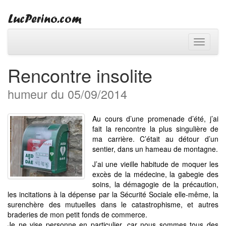
Toggle
navigati
Rencontre insolite
humeur du 05/09/2014
Au cours d’une promenade d’été, j’ai
fait la rencontre la plus singulière de
ma carrière. C’était au détour d’un
sentier, dans un hameau de montagne.
J’ai une vieille habitude de moquer les
excès de la médecine, la gabegie des
soins, la démagogie de la précaution,
les incitations à la dépense par la Sécurité Sociale elle-même, la
surenchère des mutuelles dans le catastrophisme, et autres
braderies de mon petit fonds de commerce.
Je ne vise personne en particulier, car nous sommes tous des