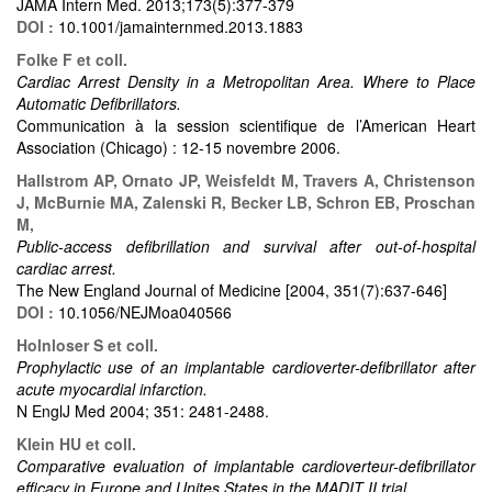
JAMA Intern Med. 2013;173(5):377-379
DOI :
10.1001/jamainternmed.2013.1883
Folke F et coll.
Cardiac Arrest Density in a Metropolitan Area. Where to Place
Automatic Defibrillators.
Communication à la session scientifique de l’American Heart
Association (Chicago) : 12-15 novembre 2006.
Hallstrom AP, Ornato JP, Weisfeldt M, Travers A, Christenson
J, McBurnie MA, Zalenski R, Becker LB, Schron EB, Proschan
M,
Public-access defibrillation and survival after out-of-hospital
cardiac arrest.
The New England Journal of Medicine [2004, 351(7):637-646]
DOI :
10.1056/NEJMoa040566
Holnloser S et coll.
Prophylactic use of an implantable cardioverter-defibrillator after
acute myocardial infarction.
N EnglJ Med 2004; 351: 2481-2488.
Klein HU et coll.
Comparative evaluation of implantable cardioverteur-defibrillator
efficacy in Europe and Unites States in the MADIT II trial.