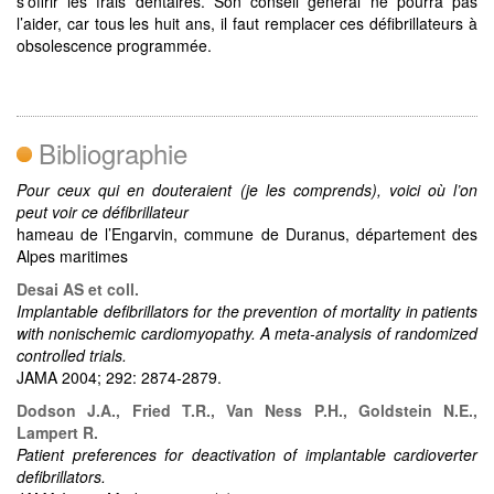
s’offrir les frais dentaires. Son conseil général ne pourra pas
l’aider, car tous les huit ans, il faut remplacer ces défibrillateurs à
obsolescence programmée.
Bibliographie
Pour ceux qui en douteraient (je les comprends), voici où l’on
peut voir ce défibrillateur
hameau de l’Engarvin, commune de Duranus, département des
Alpes maritimes
Desai AS et coll.
Implantable defibrillators for the prevention of mortality in patients
with nonischemic cardiomyopathy. A meta-analysis of randomized
controlled trials.
JAMA 2004; 292: 2874-2879.
Dodson J.A., Fried T.R., Van Ness P.H., Goldstein N.E.,
Lampert R.
Patient preferences for deactivation of implantable cardioverter
defibrillators.