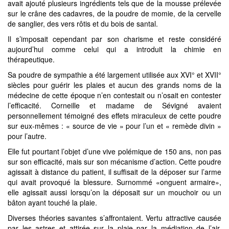
avait ajouté plusieurs ingrédients tels que de la mousse prélevée
sur le crâne des cadavres, de la poudre de momie, de la cervelle
de sanglier, des vers rôtis et du bois de santal.
Il s’imposait cependant par son charisme et reste considéré
aujourd’hui comme celui qui a introduit la chimie en
thérapeutique.
Sa poudre de sympathie a été largement utilisée aux XVI° et XVII°
siècles pour guérir les plaies et aucun des grands noms de la
médecine de cette époque n’en contestait ou n’osait en contester
l’efficacité. Corneille et madame de Sévigné avaient
personnellement témoigné des effets miraculeux de cette poudre
sur eux-mêmes : « source de vie » pour l’un et « remède divin »
pour l’autre.
Elle fut pourtant l’objet d’une vive polémique de 150 ans, non pas
sur son efficacité, mais sur son mécanisme d’action. Cette poudre
agissait à distance du patient, il suffisait de la déposer sur l’arme
qui avait provoqué la blessure. Surnommé «onguent armaire»,
elle agissait aussi lorsqu’on la déposait sur un mouchoir ou un
bâton ayant touché la plaie.
Diverses théories savantes s’affrontaient. Vertu attractive causée
par les astres et attirée sur la plaie par la médiation de l’air.