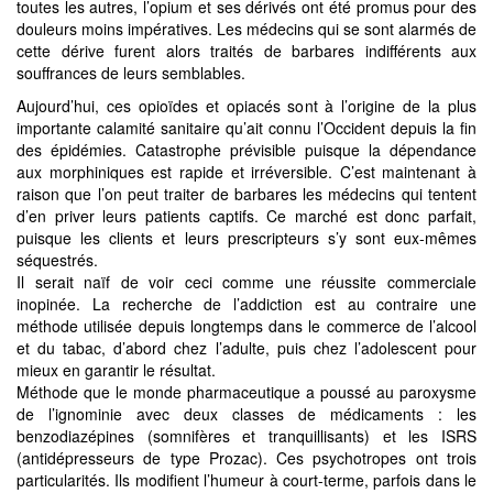
toutes les autres, l’opium et ses dérivés ont été promus pour des
douleurs moins impératives. Les médecins qui se sont alarmés de
cette dérive furent alors traités de barbares indifférents aux
souffrances de leurs semblables.
Aujourd’hui, ces opioïdes et opiacés sont à l’origine de la plus
importante calamité sanitaire qu’ait connu l’Occident depuis la fin
des épidémies. Catastrophe prévisible puisque la dépendance
aux morphiniques est rapide et irréversible. C’est maintenant à
raison que l’on peut traiter de barbares les médecins qui tentent
d’en priver leurs patients captifs. Ce marché est donc parfait,
puisque les clients et leurs prescripteurs s’y sont eux-mêmes
séquestrés.
Il serait naïf de voir ceci comme une réussite commerciale
inopinée. La recherche de l’addiction est au contraire une
méthode utilisée depuis longtemps dans le commerce de l’alcool
et du tabac, d’abord chez l’adulte, puis chez l’adolescent pour
mieux en garantir le résultat.
Méthode que le monde pharmaceutique a poussé au paroxysme
de l’ignominie avec deux classes de médicaments : les
benzodiazépines (somnifères et tranquillisants) et les ISRS
(antidépresseurs de type Prozac). Ces psychotropes ont trois
particularités. Ils modifient l’humeur à court-terme, parfois dans le