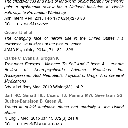
The effectiveness and risks of long-term opioid therapy for chronic
pain: a systematic review for a National Institutes of Health
Pathways to Prevention Workshop
Ann Intern Med. 2015 Feb 17;162(4):276-86
DOI : 10.7326/M14-2559
Cicero TJ et al
The changing face of heroin use in the United States : a
retrospective analysis of the past 50 years
JAMA Psychiatry, 2014 ; 71 : 821–826
Clarke C, Evans J, Brogan K
Treatment Emergent Violence To Self And Others; A Literature
Review of Neuropsychiatric Adverse Reactions For
Antidepressant And Neuroleptic Psychiatric Drugs And General
Medications
Adv Mind Body Med. 2019 Winter;33(1):4-21
Dart RC, Surratt HL, Cicero TJ, Parrino MW, Severtson SG,
Bucher-Bartelson B, Green JL
Trends in opioid analgesic abuse and mortality in the United
States
N Engl J Med. 2015 Jan 15;372(3):241-8
DOI : 10.1056/NEJMsa1406143