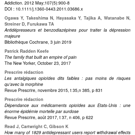
Addiction. 2012 May;107(5):900-8
DOI : 10.1111/j.1360-0443.2011.03686.x
Ogawa Y, Takeshima N, Hayasaka Y, Tajika A, Watanabe N,
Streiner D, Furukawa TA
Antidépresseurs et benzodiazépines pour traiter la dépression
majeure
Bibliothèque Cochrane, 3 juin 2019
Patrick Radden Keefe
The family that built an empire of pain
The New Yorker, October 23, 2017
Prescrire rédaction
Les antalgiques opioïdes dits faibles : pas moins de risques
qu'avec la morphine
Revue Prescrire, novembre 2015, t 35,n 385, p 831
Prescrire rédaction
Dépendance aux médicaments opioïdes aux Etats-Unis : une
énorme épidémie mortelle par surdose
Revue Prescrire, août 2017, t 37, n 406, p 622
Read J, Cartwright C, Gibson K
How many of 1829 antidepressant users report withdrawal effects