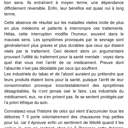
bon sens. Ils entraînent à moyen terme, une dépendance
difficilement réversible. Enfin, leur bénéfice est quasi nul à long
terme.
Cette absence de résultat sur les maladies visées incite de plus
en plus médecins et patients à interrompre ces traitements.
Hélas, cette interruption modifie l’humeur, souvent dans le
mauvais sens. Les symptômes provoqués par le sevrage sont
généralement plus graves et plus durables que ceux qui étaient
visés par le traitement. Ceci devient alors un argumentaire
prouvant l’utilité du traitement pour la santé mentale : voyez dans
quel état vous met l’arrêt de ce médicament. Preuve dont
l’absurde n’est pas décelable par ceux qui souffrent.
Les industriels du tabac et de l’alcool auraient pu prétendre que
leurs produits étaient bons pour la santé, puisque l’arrêt de leur
consommation provoque incontestablement des symptômes
désagréables. Ils n’ont jamais osé le faire. Les industriels du
médicament, eux, ne s’en privent pas. Ils se sentent protégés par
l’a priori éthique du soin.
Connaissez-vous l’histoire de celui qui vient d’accumuler tous les
déboires ? Il porte volontairement des chaussures trop petites
pour lui, car il éprouve enfin un sentiment de félicité quand il les
enlève le soir en rentrant chez lui ? Proposer cette thérapie