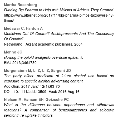
Martha Rosenberg
Funding Big Pharma to Help with Millions of Addicts They Created
https://www.alternet.org/2017/11/big-pharma-pimps-taxpayers-ny-
times/
Medawar C, Hardon A
Medicines Out Of Control? Antidepressants And The Conspiracy
Of Goodwill
Netherland : Aksant academic publishers, 2004
Merino JG
slowing the opioid analgesic overdose epidemic
BMJ 2013;346:f730
Morgenstern M, Li Z, Li Z, Sargent JD
The party effect: prediction of future alcohol use based on
exposure to specific alcohol advertising content
Addiction. 2017 Jan;112(1):63-70
DOI : 10.1111/add.13509. Epub 2016 Aug 16
Nielsen M, Hansen EH, Gøtzsche PC
What is the difference between dependence and withdrawal
reactions? A comparison of benzodiazepines and selective
serotonin re-uptake inhibitors