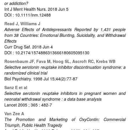
or addiction?
Int J Ment Health Nurs. 2018 Jun 5
DOI : 10.1111/inm.12488
Read J, Williams J
Adverse Effects of Antidepressants Reported by 1,431 people
from 38 Countries: Emotional Blunting, Suicidality, and Withdrawal
Effects
Curr Drug Saf. 2018 Jun 4
DOI : 10.2174/1574886313666180605095130
Rosenbaum JF, Fava M, Hoog SL, Ascroft RC, Krebs WB
Selective serotonin reuptake inhibitor discontinuation syndrome: a
randomized clinical trial
Biol Psychiatry. 1998 Jul 15;44(2):77-87
Sanz E et al
Selective serotonin reuptake inhibitors in pregnant women and
neonatal withdrawal syndrome : a data base analysis
Lancet 2005 ; 365 : 482-7
Van Zee A
The Promotion and Marketing of OxyContin: Commercial
Triumph, Public Health Tragedy