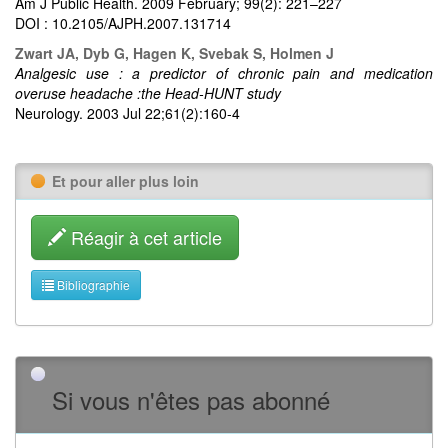
Am J Public Health. 2009 February; 99(2): 221–227
DOI : 10.2105/AJPH.2007.131714
Zwart JA, Dyb G, Hagen K, Svebak S, Holmen J
Analgesic use : a predictor of chronic pain and medication
overuse headache :the Head-HUNT study
Neurology. 2003 Jul 22;61(2):160-4
Et pour aller plus loin
Réagir à cet article
Bibliographie
Si vous n'êtes pas abonné