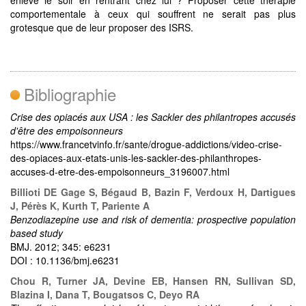
comportementale à ceux qui souffrent ne serait pas plus
grotesque que de leur proposer des ISRS.
Bibliographie
Crise des opiacés aux USA : les Sackler des philantropes accusés
d'être des empoisonneurs
https://www.francetvinfo.fr/sante/drogue-addictions/video-crise-
des-opiaces-aux-etats-unis-les-sackler-des-philanthropes-
accuses-d-etre-des-empoisonneurs_3196007.html
Billioti DE Gage S, Bégaud B, Bazin F, Verdoux H, Dartigues
J, Pérès K, Kurth T, Pariente A
Benzodiazepine use and risk of dementia: prospective population
based study
BMJ. 2012; 345: e6231
DOI : 10.1136/bmj.e6231
Chou R, Turner JA, Devine EB, Hansen RN, Sullivan SD,
Blazina I, Dana T, Bougatsos C, Deyo RA