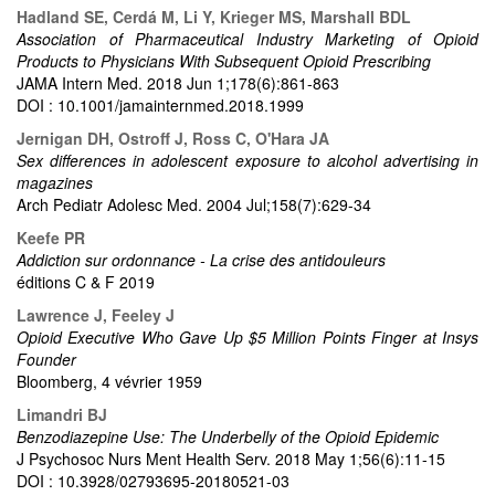
Hadland SE, Cerdá M, Li Y, Krieger MS, Marshall BDL
Association of Pharmaceutical Industry Marketing of Opioid
Products to Physicians With Subsequent Opioid Prescribing
JAMA Intern Med. 2018 Jun 1;178(6):861-863
DOI : 10.1001/jamainternmed.2018.1999
Jernigan DH, Ostroff J, Ross C, O'Hara JA
Sex differences in adolescent exposure to alcohol advertising in
magazines
Arch Pediatr Adolesc Med. 2004 Jul;158(7):629-34
Keefe PR
Addiction sur ordonnance - La crise des antidouleurs
éditions C & F 2019
Lawrence J, Feeley J
Opioid Executive Who Gave Up $5 Million Points Finger at Insys
Founder
Bloomberg, 4 vévrier 1959
Limandri BJ
Benzodiazepine Use: The Underbelly of the Opioid Epidemic
J Psychosoc Nurs Ment Health Serv. 2018 May 1;56(6):11-15
DOI : 10.3928/02793695-20180521-03