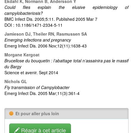
Ekdahl K, Normann B, Andersson Y
Could flies explain the elusive epidemiology of
campylobacteriosis?
BMC Infect Dis. 2005;5:11. Published 2005 Mar 7
DOI : 10.1186/1471-2334-5-11
Jamieson DJ, Theiler RN, Rasmussen SA
Emerging infections and pregnancy
Emerg Infect Dis. 2006 Nov;12(11):1638-43
Morgane Kergoat
Brucellose du bouquetin : l’abattage total n’assainira pas le massif
du Bargy
Science et avenir. Sept 2014
Nichols GL
Fly transmission of Campylobacter
Emerg Infect Dis. 2005 Mar;11(3):361-4
Et pour aller plus loin
Réagir à cet article