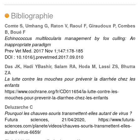
Bibliographie
Comte S, Umhang G, Raton V, Raoul F, Giraudoux P, Combes
B, Boué F
Echinococcus multilocularis management by fox culling: An
inappropriate paradigm
Prev Vet Med. 2017 Nov 1;147:178-185
DOI : 10.1016/j.prevetmed.2017.09.010
Das JK, Hadi YBashir, Salam RA, Hoda M, Lassi ZS, Bhutta
ZA
La lutte contre les mouches pour prévenir la diarrhée chez les
enfants
https://www.cochrane.org/fr/CD011654/la-lutte-contre-les-
mouches-pour-prevenir-la-diarrhee-chez-les-enfants
Deluzarche C
Pourquoi les chauves-souris transmettent-elles autant de virus ?
Futura sciences, 21/04/2020, https://www.futura-
sciences.com/planete/videos/chauves-souris-transmettent-elles-
autant-virus-6659/