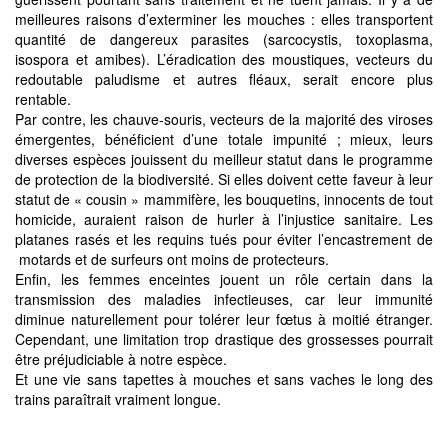
meilleures raisons d’exterminer les mouches : elles transportent
quantité de dangereux parasites (sarcocystis, toxoplasma,
isospora et amibes). L’éradication des moustiques, vecteurs du
redoutable paludisme et autres fléaux, serait encore plus
rentable.
Par contre, les chauve-souris, vecteurs de la majorité des viroses
émergentes, bénéficient d’une totale impunité ; mieux, leurs
diverses espèces jouissent du meilleur statut dans le programme
de protection de la biodiversité. Si elles doivent cette faveur à leur
statut de « cousin » mammifère, les bouquetins, innocents de tout
homicide, auraient raison de hurler à l’injustice sanitaire. Les
platanes rasés et les requins tués pour éviter l’encastrement de
motards et de surfeurs ont moins de protecteurs.
Enfin, les femmes enceintes jouent un rôle certain dans la
transmission des maladies infectieuses, car leur immunité
diminue naturellement pour tolérer leur fœtus à moitié étranger.
Cependant, une limitation trop drastique des grossesses pourrait
être préjudiciable à notre espèce.
Et une vie sans tapettes à mouches et sans vaches le long des
trains paraîtrait vraiment longue.