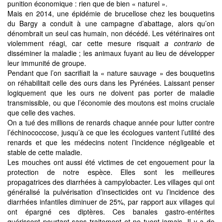
punition économique : rien que de bien « naturel ».
Mais en 2014, une épidémie de brucellose chez les bouquetins
du Bargy a conduit à une campagne d’abattage, alors qu’on
dénombrait un seul cas humain, non décédé. Les vétérinaires ont
violemment réagi, car cette mesure risquait
a contrario
de
disséminer la maladie ; les animaux fuyant au lieu de développer
leur immunité de groupe.
Pendant que l’on sacrifiait la « nature sauvage » des bouquetins
on réhabilitait celle des ours dans les Pyrénées. Laissant penser
logiquement que les ours ne doivent pas porter de maladie
transmissible, ou que l’économie des moutons est moins cruciale
que celle des vaches.
On a tué des millions de renards chaque année pour lutter contre
l’échinococcose, jusqu’à ce que les écologues vantent l’utilité des
renards et que les médecins notent l’incidence négligeable et
stable de cette maladie.
Les mouches ont aussi été victimes de cet engouement pour la
protection de notre espèce. Elles sont les meilleures
propagatrices des diarrhées à campylobacter. Les villages qui ont
généralisé la pulvérisation d’insecticides ont vu l’incidence des
diarrhées infantiles diminuer de 25%, par rapport aux villages qui
ont épargné ces diptères. Ces banales gastro-entérites
guérissent pourtant sans traitement et ne tuent jamais. Il y a de