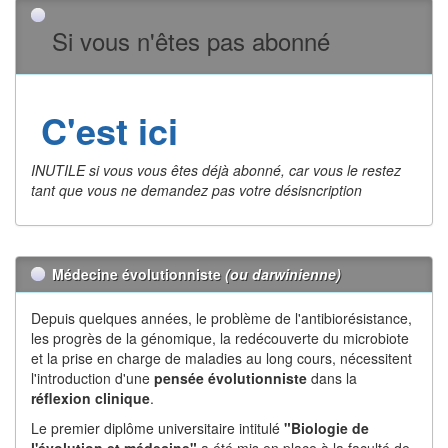
Si vous n'êtes pas abonné
C'est ici
INUTILE si vous vous êtes déjà abonné, car vous le restez
tant que vous ne demandez pas votre désisncription
Médecine évolutionniste
(ou darwinienne)
Depuis quelques années, le problème de l'antibiorésistance,
les progrès de la génomique, la redécouverte du microbiote
et la prise en charge de maladies au long cours, nécessitent
l'introduction d'une
pensée évolutionniste
dans la
réflexion
clinique
.
Le premier diplôme universitaire intitulé
"Biologie de
l'évolution et médecine"
a été mis en place à la faculté de