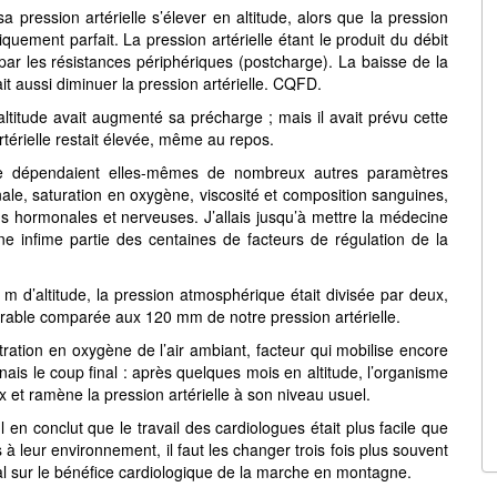
a pression artérielle s’élever en altitude, alors que la pression
uement parfait. La pression artérielle étant le produit du débit
r les résistances périphériques (postcharge). La baisse de la
t aussi diminuer la pression artérielle. CQFD.
 altitude avait augmenté sa précharge ; mais il avait prévu cette
rtérielle restait élevée, même au repos.
rge dépendaient elles-mêmes de nombreux autres paramètres
nale, saturation en oxygène, viscosité et composition sanguines,
ns hormonales et nerveuses. J’allais jusqu’à mettre la médecine
 infime partie des centaines de facteurs de régulation de la
 m d’altitude, la pression atmosphérique était divisée par deux,
able comparée aux 120 mm de notre pression artérielle.
tration en oxygène de l’air ambiant, facteur qui mobilise encore
nais le coup final : après quelques mois en altitude, l’organisme
 et ramène la pression artérielle à son niveau usuel.
Il en conclut que le travail des cardiologues était plus facile que
à leur environnement, il faut les changer trois fois plus souvent
total sur le bénéfice cardiologique de la marche en montagne.