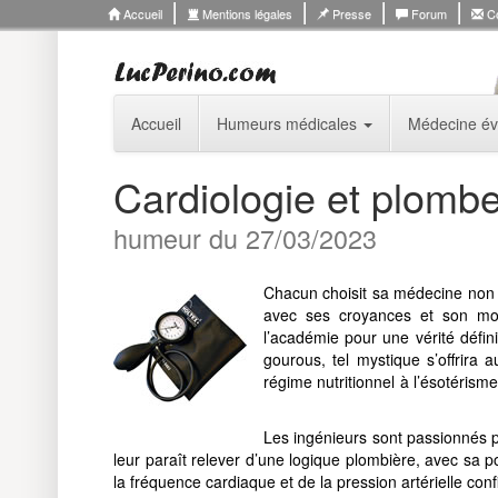
Accueil
Mentions légales
Presse
Forum
Co
Accueil
Humeurs médicales
Médecine év
Cardiologie et plomb
humeur du 27/03/2023
Chacun choisit sa médecine non s
avec ses croyances et son mo
l’académie pour une vérité défin
gourous, tel mystique s’offrira 
régime nutritionnel à l’ésotérism
Les ingénieurs sont passionnés p
leur paraît relever d’une logique plombière, avec sa
la fréquence cardiaque et de la pression artérielle confi