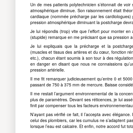
Un de mes patients polytechnicien s’étonnait de voir s
atmosphérique diminue. Son raisonnement était théoriq
cardiaque (nommée précharge par les cardiologues) pa
pression atmosphérique diminuant la postcharge devrai
Je lui répondis (trop) vite que l’effort pour monter en
(stupide) remarque en me précisant que sa pression a
Je lui expliquais que la précharge et la postcha
(muscles et tissus des artères et du cœur, fonction ré
etc.), chacun étant soumis à son tour à des régulatio
en danger en disant que nous ne connaissions qu’une
pression artérielle.
Il me fit remarquer judicieusement qu’entre 0 et 5000
passant de 750 à 375 mm de mercure. Baisse considér
Il me restait l’argument environnemental de la concen
plus de paramètres. Devant ses réticences, je lui assé
finit par compenser tous les facteurs environnementaux
N’ayant pas vérifié ce fait, il l’accepta avec élégance. 
celui des plombiers, car les cumulus ne s’adaptent pas 
lorsque l’eau est calcaire. Et enfin, notre accord fut 