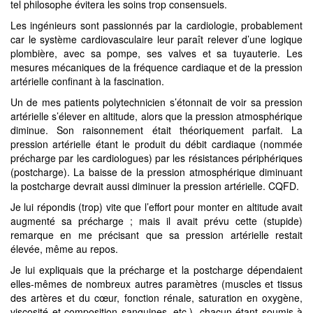
tel philosophe évitera les soins trop consensuels.
Les ingénieurs sont passionnés par la cardiologie, probablement
car le système cardiovasculaire leur paraît relever d’une logique
plombière, avec sa pompe, ses valves et sa tuyauterie. Les
mesures mécaniques de la fréquence cardiaque et de la pression
artérielle confinant à la fascination.
Un de mes patients polytechnicien s’étonnait de voir sa pression
artérielle s’élever en altitude, alors que la pression atmosphérique
diminue. Son raisonnement était théoriquement parfait. La
pression artérielle étant le produit du débit cardiaque (nommée
précharge par les cardiologues) par les résistances périphériques
(postcharge). La baisse de la pression atmosphérique diminuant
la postcharge devrait aussi diminuer la pression artérielle. CQFD.
Je lui répondis (trop) vite que l’effort pour monter en altitude avait
augmenté sa précharge ; mais il avait prévu cette (stupide)
remarque en me précisant que sa pression artérielle restait
élevée, même au repos.
Je lui expliquais que la précharge et la postcharge dépendaient
elles-mêmes de nombreux autres paramètres (muscles et tissus
des artères et du cœur, fonction rénale, saturation en oxygène,
viscosité et composition sanguines, etc.), chacun étant soumis à