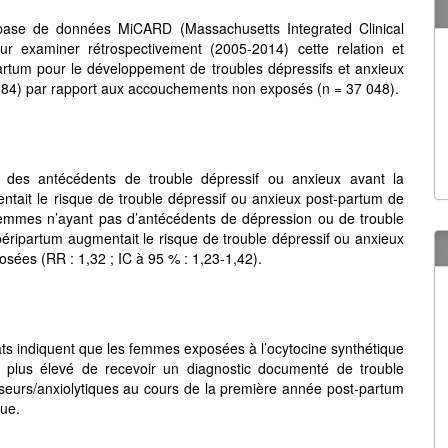
base de données MiCARD (Massachusetts Integrated Clinical
r examiner rétrospectivement (2005-2014) cette relation et
ripartum pour le développement de troubles dépressifs et anxieux
84) par rapport aux accouchements non exposés (n = 37 048).
es antécédents de trouble dépressif ou anxieux avant la
entait le risque de trouble dépressif ou anxieux post-partum de
femmes n’ayant pas d’antécédents de dépression ou de trouble
 péripartum augmentait le risque de trouble dépressif ou anxieux
ées (RR : 1,32 ; IC à 95 % : 1,23-1,42).
ats indiquent que les femmes exposées à l’ocytocine synthétique
if plus élevé de recevoir un diagnostic documenté de trouble
sseurs/anxiolytiques au cours de la première année post-partum
que.