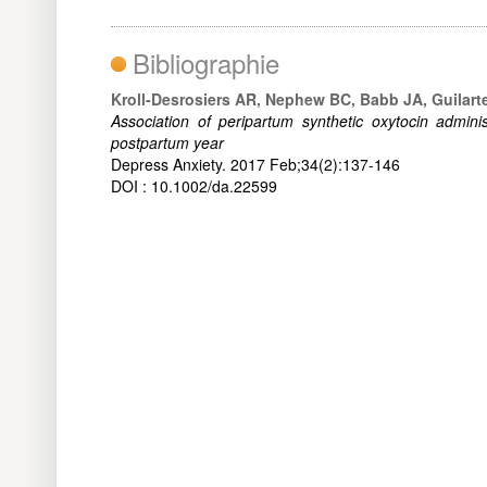
Bibliographie
Kroll-Desrosiers AR, Nephew BC, Babb JA, Guilart
Association of peripartum synthetic oxytocin adminis
postpartum year
Depress Anxiety. 2017 Feb;34(2):137-146
DOI : 10.1002/da.22599