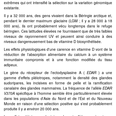
extrêmes qui ont intensifié la sélection sur la variation génomique
existante.
Il y a 32 000 ans, des gens vivaient dans la Béringie arctique et,
pendant le dernier maximum glaciaire (LGM ; il y a 28 000 à 18
000 ans), ils ont probablement vécu longtemps dans le refuge
béringien. Ces latitudes élevées ne fournissent que de très faibles
niveaux de rayonnement UV et peuvent ainsi conduire à des
niveaux dangereusement bas de vitamine D biosynthétisée.
Les effets physiologiques d'une carence en vitamine D vont de la
réduction de l'absorption alimentaire du calcium à un système
immunitaire compromis et à une fonction modifiée du tissu
adipeux.
Le gène du récepteur de l'ectodysplasine A (
EDAR
) a une
gamme d'effets pléiotropes, notamment la densité des glandes
sudoripares, les incisives en forme de pelle et la ramification
canalaire des glandes mammaires. La fréquence de l'allèle
EDAR
V370A
spécifique à l'homme semble être particulièrement élevée
dans les populations d'Asie du Nord et de l'Est et du Nouveau
Monde en raison d'une sélection positive qui s'est probablement
produite il y
a environ
20 000 ans.