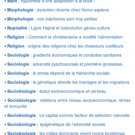
•
Main
: hypothèse d'une adaptation à la boxe !
•
Morphologie
: évolution récente chez Homo sapiens
•
Morphologie
: nos mâchoires sont trop petites
•
Nuptialité :
Ligne Hajnal et coévolution gènes-culture
•
Religion :
Comment le christianisme a modifié l'alimentation
•
Religion
: origine des religions chez les chasseurs cueilleurs
•
Sociologie
: gradients économiques et conduites sanitaires
•
Sociologie
: adversité pyschosociale et première grossesse.
•
Sociologie
: le stress dépend de la hiérarchie sociale
•
Sociologie
: la génétique dévoile les mariages et les migrations
•
Sociobiologie
: statut socioéconomique et cerveau
•
Sociobiologie
: relations entre niveau socioéconomique, stress
et immunité
•
Sociobiologie
: Le capital comme facteur de sélection naturelle
•
Sociobiologie :
épigénétique de l'adversité sociale
•
Sociobiologie
: les mâles dominants vivent moins longtemps