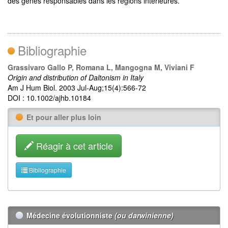
des gènes responsables dans les régions intérieures.
Bibliographie
Grassivaro Gallo P, Romana L, Mangogna M, Viviani F
Origin and distribution of Daltonism in Italy
Am J Hum Biol. 2003 Jul-Aug;15(4):566-72
DOI : 10.1002/ajhb.10184
Et pour aller plus loin
Réagir à cet article
Bibliographie
Médecine évolutionniste
(ou darwinienne)