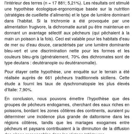
l'intérieur des terres (n = 17 881; 5,21%). Les résultats ont stimulé
une hypothèse écologique-ergonomique basée sur la nutrition
(stratégies de cueillette d’aliments) et le type de lumière dominant
dans l’habitat. Si la trichromie a été provoquée par une
alimentation frugivore, la dichromatie aurait pu être maintenue en
donnant un avantage sélectif aux pêcheurs (qui pêchaient à la
main un poisson à la fois). Ceci est valable pour les habitats d'eau
de mer ou d'eau douce, caractérisés par une lumière dominante
bleu-vert et une discrimination nette pour les formes et les
couleurs bleu-gris (généralement, 70% des dichromates sont de
type deutans : deutéranopie ou deutéranomalie).
Pour étayer cette hypothèse, une enquête sur le terrain a été
réalisée auprès de 661 pêcheurs traditionnels siciliens. Cette
étude a fourni les taux de dyschromatopsie les plus élevés
d'Italie: 7,90%.
En conclusion, nous pouvons émettre l’hypothèse que des
groupes de pêcheurs endogames, cherchant des eaux riches en
poissons, bordant les zones côtières des continents, auraient pu
déterminer une incidence plus grande de daltonisme dans les
régions côtières, tandis que les mariages exogames entre
pêcheurs et paysans contribuaient à la diminution de la diffusion