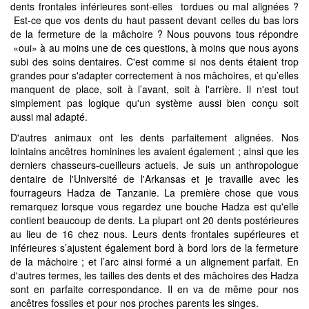
dents frontales inférieures sont-elles tordues ou mal alignées ?
Est-ce que vos dents du haut passent devant celles du bas lors
de la fermeture de la mâchoire ? Nous pouvons tous répondre
«oui» à au moins une de ces questions, à moins que nous ayons
subi des soins dentaires. C'est comme si nos dents étaient trop
grandes pour s'adapter correctement à nos mâchoires, et qu’elles
manquent de place, soit à l’avant, soit à l'arrière. Il n'est tout
simplement pas logique qu'un système aussi bien conçu soit
aussi mal adapté.
D'autres animaux ont les dents parfaitement alignées. Nos
lointains ancêtres hominines les avaient également ; ainsi que les
derniers chasseurs-cueilleurs actuels. Je suis un anthropologue
dentaire de l'Université de l'Arkansas et je travaille avec les
fourrageurs Hadza de Tanzanie. La première chose que vous
remarquez lorsque vous regardez une bouche Hadza est qu'elle
contient beaucoup de dents. La plupart ont 20 dents postérieures
au lieu de 16 chez nous. Leurs dents frontales supérieures et
inférieures s’ajustent également bord à bord lors de la fermeture
de la mâchoire ; et l’arc ainsi formé a un alignement parfait. En
d'autres termes, les tailles des dents et des mâchoires des Hadza
sont en parfaite correspondance. Il en va de même pour nos
ancêtres fossiles et pour nos proches parents les singes.