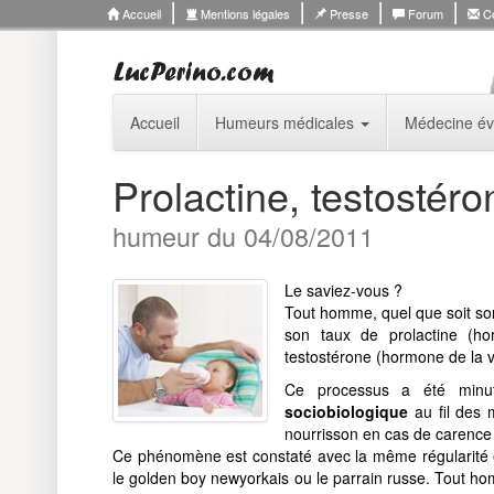
Accueil
Mentions légales
Presse
Forum
Co
Accueil
Humeurs médicales
Médecine év
Prolactine, testostéro
humeur du 04/08/2011
Le saviez-vous ?
Tout homme, quel que soit so
son taux de prolactine (ho
testostérone (hormone de la vir
Ce processus a été minu
sociobiologique
au fil des 
nourrisson en cas de carence 
Ce phénomène est constaté avec la même régularité e
le golden boy newyorkais ou le parrain russe. Tout h