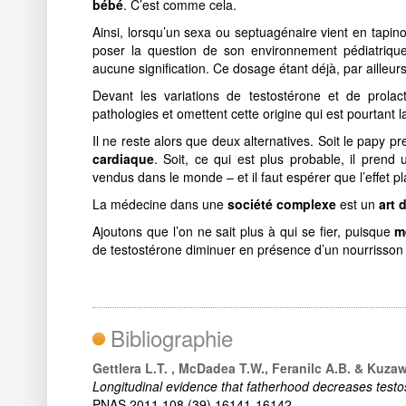
bébé
. C’est comme cela.
Ainsi, lorsqu’un sexa ou septuagénaire vient en tapin
poser la question de son environnement pédiatriqu
aucune signification. Ce dosage étant déjà, par ailleur
Devant les variations de testostérone et de prola
pathologies et omettent cette origine qui est pourtant l
Il ne reste alors que deux alternatives. Soit le papy p
cardiaque
. Soit, ce qui est plus probable, il prend 
vendus dans le monde – et il faut espérer que l’effet p
La médecine dans une
société complexe
est un
art d
Ajoutons que l’on ne sait plus à qui se fier, puisque
m
de testostérone diminuer en présence d’un nourrisson 
Bibliographie
Gettlera L.T. , McDadea T.W., Feranilc A.B. & Kuza
Longitudinal evidence that fatherhood decreases test
PNAS 2011 108 (39) 16141-16142