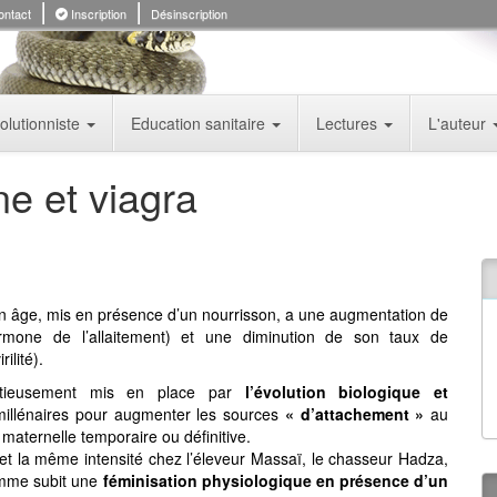
ntact
Inscription
Désinscription
olutionniste
Education sanitaire
Lectures
L'auteur
ne et viagra
n âge, mis en présence d’un nourrisson, a une augmentation de
rmone de l’allaitement) et une diminution de son taux de
ilité).
tieusement mis en place par
l’évolution biologique et
millénaires pour augmenter les sources
« d’attachement »
au
maternelle temporaire ou définitive.
t la même intensité chez l’éleveur Massaï, le chasseur Hadza,
omme subit une
féminisation physiologique en présence d’un