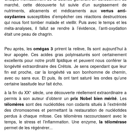
marché, cette découverte fut suivie d’un surgissement de
nutriments, alicaments et médicaments aux
vertus anti-
oxydantes
susceptibles d’empêcher ces réactions destructrices
qui nous font tomber malade et vieillir. Puis avec le temps et les
méta-analyses, il fallut se rendre à l’évidence, l’anti-oxydation
était une peau de chagrin.
Peu après, les
omégas 3
prirent la relève, Ils sont aujourd’hui à
leur apogée. Ces acides gras polyinsaturés sont certainement
excellents pour notre profil lipidique et peuvent nous conférer la
longévité extraordinaire des Crétois. Je sens cependant que leur
fin est proche, car la longévité va son bonhomme de chemin,
avec ou sans eux. Et puis, ils ont tant saturé les ondes qu’une
certaine lassitude leur fait écho.
à la fin du XX° siècle, une découverte réellement extraordinaire a
permis à son auteur d’obtenir un
prix Nobel bien mérité
. Les
télomères
sont des nucléotides non codants situés à l’extrémité
des chromosomes et permettant la restauration de nucléotides
perdus à chaque mitose. Ces télomères raccourcissent avec le
temps, le stress et l’inflammation. Une enzyme,
la télomérase
permet de les régénérer...