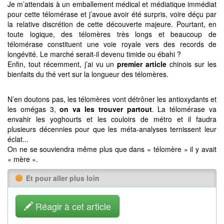
Je m’attendais à un emballement médical et médiatique immédiat
pour cette télomérase et j’avoue avoir été surpris, voire déçu par
la relative discrétion de cette découverte majeure. Pourtant, en
toute logique, des télomères très longs et beaucoup de
télomérase constituent une voie royale vers des records de
longévité. Le marché serait-il devenu timide ou ébahi ?
Enfin, tout récemment, j’ai vu un
premier article
chinois sur les
bienfaits du thé vert sur la longueur des télomères.
N’en doutons pas, les télomères vont détrôner les antioxydants et
les omégas 3,
on va les trouver partout
. La télomérase va
envahir les yoghourts et les couloirs de métro et il faudra
plusieurs décennies pour que les méta-analyses ternissent leur
éclat...
On ne se souviendra même plus que dans « télomère » il y avait
« mère ».
Et pour aller plus loin
Réagir à cet article