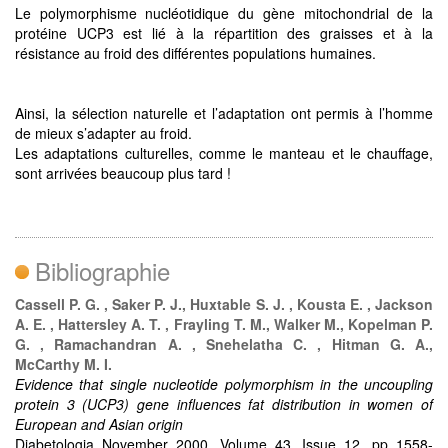
Le polymorphisme nucléotidique du gène mitochondrial de la
protéine UCP3 est lié à la répartition des graisses et à la
résistance au froid des différentes populations humaines.
Ainsi, la sélection naturelle et l’adaptation ont permis à l’homme
de mieux s’adapter au froid.
Les adaptations culturelles, comme le manteau et le chauffage,
sont arrivées beaucoup plus tard !
Bibliographie
Cassell P. G. , Saker P. J., Huxtable S. J. , Kousta E. , Jackson
A. E. , Hattersley A. T. , Frayling T. M., Walker M., Kopelman P.
G. , Ramachandran A. , Snehelatha C. , Hitman G. A.,
McCarthy M. I.
Evidence that single nucleotide polymorphism in the uncoupling
protein 3 (UCP3) gene influences fat distribution in women of
European and Asian origin
Diabetologia November 2000, Volume 43, Issue 12, pp 1558-