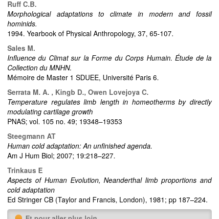
Ruff C.B.
Morphological adaptations to climate in modern and fossil
hominids.
1994. Yearbook of Physical Anthropology, 37, 65-107.
Sales M.
Influence du Climat sur la Forme du Corps Humain. Étude de la
Collection du MNHN.
Mémoire de Master 1 SDUEE, Université Paris 6.
Serrata M. A. , Kingb D., Owen Lovejoya C.
Temperature regulates limb length in homeotherms by directly
modulating cartilage growth
PNAS; vol. 105 no. 49; 19348–19353
Steegmann AT
Human cold adaptation: An unfinished agenda.
Am J Hum Biol; 2007; 19:218–227.
Trinkaus E
Aspects of Human Evolution, Neanderthal limb proportions and
cold adaptation
Ed Stringer CB (Taylor and Francis, London), 1981; pp 187–224.
Et pour aller plus loin