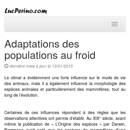
Toggle
navigati
Adaptations des
populations au froid
dernière mise à jour le 13/01/2015
Le climat a évidemment une forte influence sur le mode de vie
des animaux, mais il a également influencé la morphologie des
espèces animales et particulièrement des mammifères, tout au
long de l’évolution.
Certaines de ces influences répondent à des règles que les
observations attentives ont permis d’établir. Au XIX° siècle, avant
même la publication de « L’Origine des espèces » par Darwin,
Bergmann avait noté que les espèces de mammifères d’une