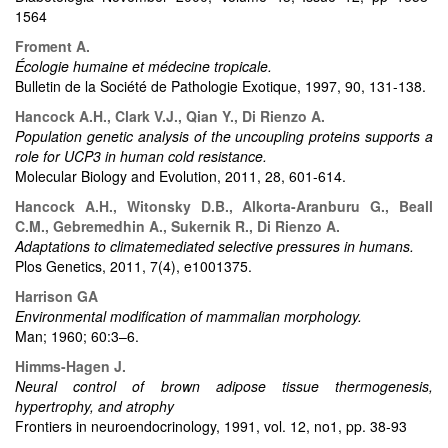
1564
Froment A.
Écologie humaine et médecine tropicale.
Bulletin de la Société de Pathologie Exotique, 1997, 90, 131-138.
Hancock A.H., Clark V.J., Qian Y., Di Rienzo A.
Population genetic analysis of the uncoupling proteins supports a
role for UCP3 in human cold resistance.
Molecular Biology and Evolution, 2011, 28, 601-614.
Hancock A.H., Witonsky D.B., Alkorta-Aranburu G., Beall
C.M., Gebremedhin A., Sukernik R., Di Rienzo A.
Adaptations to climatemediated selective pressures in humans.
Plos Genetics, 2011, 7(4), e1001375.
Harrison GA
Environmental modification of mammalian morphology.
Man; 1960; 60:3–6.
Himms-Hagen J.
Neural control of brown adipose tissue thermogenesis,
hypertrophy, and atrophy
Frontiers in neuroendocrinology, 1991, vol. 12, no1, pp. 38-93