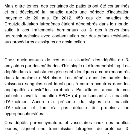
Mais entre temps, des centaines de patients ont été contaminés
et ont développé la maladie après une période d’incubation
moyenne de 20 ans. En 2012, 450 cas de maladies de
Creutzfeldt-Jakob iatrogènes étaient dénombrés dans le monde,
suite à ces traitements hormonaux ou à des interventions
neurochirurgicales avec contamination par des prions résistants
aux procédures classiques de désinfection.
Chez quelques-uns de ces on a visualisé des dépôts de β-
amyloïdes par des méthodes d’histologie et d’immunoblotting. Les
dépôts dans la substance grise sont identiques à ceux rencontrés
dans la maladie d'Alzheimer. Les dépôts dans les parois des
vaisseaux sanguins sont identiques à ceux rencontrés dans les
angiopathies amyloïdes cérébrales. Par ailleurs, aucun de ces
patients n'avait la mutation APOE ε4 prédisposant à la maladie
d'Alzheimer. Aucun n’a présenté de signes de maladie
d'Alzheimer et l’on n’a pas détecté de protéines tau
hyperphosphorylées.
Ces dépôts parenchymateux et vasculaires chez des adultes
jeunes, signent une transmission iatrogène de protéines β-