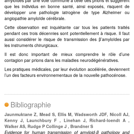
amyloïdes par une voie commune à celle des prions et suggèrent
que les individus en bonne santé, ainsi exposés, risquent de
développer une pathologie iatrogène de type Alzheimer ou
angiopathie amyloïde cérébrale.
Cette observation est inquiétante car tous les patients traités
pendant ces trois décennies sont potentiellement à risque. Il faut
aussi considérer le risque de transmission des β’amyloïdes par
les instruments chirurgicaux.
Il est donc important de mieux comprendre le rôle d’une
contagion par prions dans les maladies neurodégénératives.
Les pratiques médicales, par leur évolution accélérée, deviennent
l’un des facteurs environnementaux de la nouvelle pathocénose.
Bibliographie
Jaunmuktane Z, Mead S, Ellis M, Wadsworth JDF, Nicoll AJ,
Kenny J, Launchbury F , Linehan J, Richard-loendt A ,
Walker AS, Rudge P Collinge J , Brandner S
Evidence for human transmission of amyloid-β pathology and