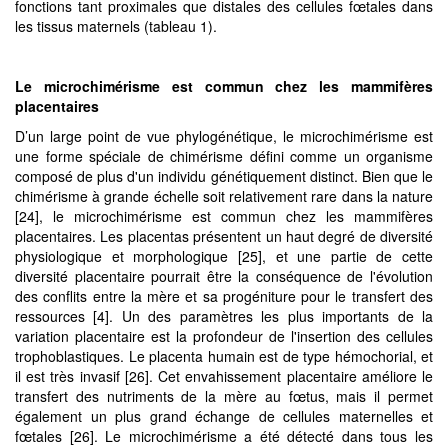
fonctions tant proximales que distales des cellules fœtales dans
les tissus maternels (tableau 1).
Le microchimérisme est commun chez les mammifères
placentaires
D’un large point de vue phylogénétique, le microchimérisme est
une forme spéciale de chimérisme défini comme un organisme
composé de plus d'un individu génétiquement distinct. Bien que le
chimérisme à grande échelle soit relativement rare dans la nature
[24], le microchimérisme est commun chez les mammifères
placentaires. Les placentas présentent un haut degré de diversité
physiologique et morphologique [25], et une partie de cette
diversité placentaire pourrait être la conséquence de l'évolution
des conflits entre la mère et sa progéniture pour le transfert des
ressources [4]. Un des paramètres les plus importants de la
variation placentaire est la profondeur de l'insertion des cellules
trophoblastiques. Le placenta humain est de type hémochorial, et
il est très invasif [26]. Cet envahissement placentaire améliore le
transfert des nutriments de la mère au fœtus, mais il permet
également un plus grand échange de cellules maternelles et
fœtales [26]. Le microchimérisme a été détecté dans tous les