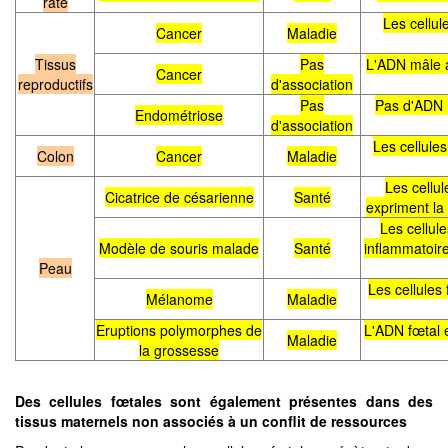
rate
Les cellul
Cancer
Maladie
Tissus
Pas
L'ADN mâle a
Cancer
reproductifs
d'association
Pas
Pas d'ADN m
Endométriose
d'association
Les cellule
Colon
Cancer
Maladie
Les cellul
Cicatrice de césarienne
Santé
expriment la 
Les cellul
Modèle de souris malade
Santé
inflammatoire
Peau
Les cellules
Mélanome
Maladie
Eruptions polymorphes de
L'ADN fœtal 
Maladie
la grossesse
Des cellules fœtales
sont également présentes dans des
tissus maternels non associés à un conflit de ressources