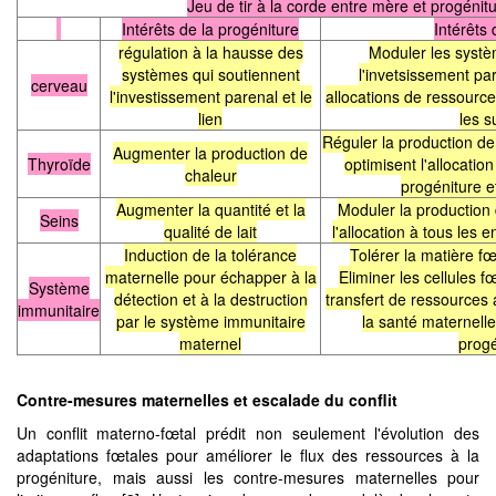
Jeu de tir à la corde entre mère et progénit
Intérêts de la progéniture
Intérêts
régulation à la hausse des
Moduler les systè
systèmes qui soutiennent
l'invetsissement par
cerveau
l'investissement parenal et le
allocations de ressource
lien
les s
Réguler la production de
Augmenter la production de
Thyroïde
optimisent l'allocatio
chaleur
progéniture e
Augmenter la quantité et la
Moduler la production 
Seins
qualité de lait
l'allocation à tous les 
Induction de la tolérance
Tolérer la matière f
maternelle pour échapper à la
Eliminer les cellules 
Système
détection et à la destruction
transfert de ressources
immunitaire
par le système immunitaire
la santé maternelle
maternel
prog
Contre-mesures maternelles et escalade du conflit
Un conflit materno-fœtal prédit non seulement l'évolution des
adaptations fœtales pour améliorer le flux des ressources à la
progéniture, mais aussi les contre-mesures maternelles pour