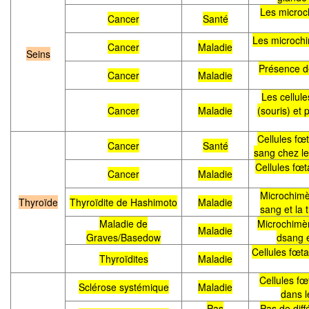
Les microc
Cancer
Santé
Les microchi
Cancer
Maladie
Seins
Présence de
Cancer
Maladie
Les cellul
Cancer
Maladie
(souris) et
Cellules fœ
Cancer
Santé
sang chez le
Cellules fœt
Cancer
Maladie
Microchimè
Thyroïde
Thyroïdite de Hashimoto
Maladie
sang et la 
Maladie de
Microchimèr
Maladie
Graves/Basedow
dsang e
Cellules fœt
Thyroïdites
Maladie
Cellules f
Sclérose systémique
Maladie
dans l
Pas
Pas de dif