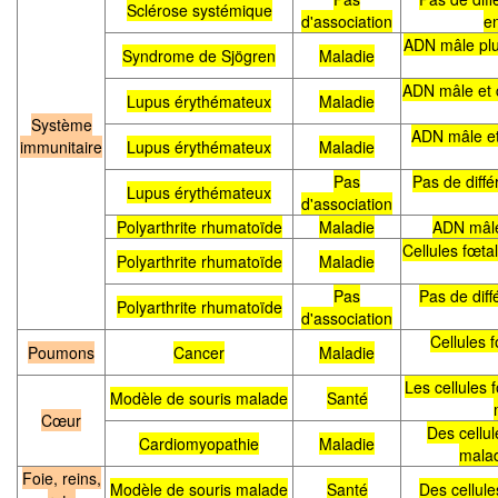
Sclérose systémique
d'association
en
ADN mâle plus
Syndrome de Sjögren
Maladie
ADN mâle et c
Lupus érythémateux
Maladie
Système
ADN mâle et 
immunitaire
Lupus érythémateux
Maladie
Pas
Pas de diff
Lupus érythémateux
d'association
Polyarthrite rhumatoïde
Maladie
ADN mâle
Cellules fœta
Polyarthrite rhumatoïde
Maladie
Pas
Pas de dif
Polyarthrite rhumatoïde
d'association
Cellules 
Poumons
Cancer
Maladie
Les cellules 
Modèle de souris malade
Santé
Cœur
Des cellu
Cardiomyopathie
Maladie
malad
Foie, reins,
Modèle de souris malade
Santé
Des cellule