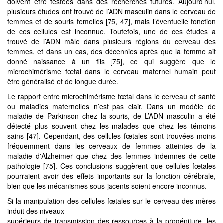
doivent être testées dans des recherches futures. Aujourd’hui,
plusieurs études ont trouvé de l’ADN masculin dans le cerveau de
femmes et de souris femelles [75, 47], mais l’éventuelle fonction
de ces cellules est inconnue. Toutefois, une de ces études a
trouvé de l’ADN mâle dans plusieurs régions du cerveau des
femmes, et dans un cas, des décennies après que la femme ait
donné naissance à un fils [75], ce qui suggère que le
microchimérisme fœtal dans le cerveau maternel humain peut
être généralisé et de longue durée.
Le rapport entre microchimérisme fœtal dans le cerveau et santé
ou maladies maternelles n’est pas clair. Dans un modèle de
maladie de Parkinson chez la souris, de L’ADN masculin a été
détecté plus souvent chez les malades que chez les témoins
sains [47]. Cependant, des cellules fœtales sont trouvées moins
fréquemment dans les cerveaux de femmes atteintes de la
maladie d'Alzheimer que chez des femmes indemnes de cette
pathologie [75]. Ces conclusions suggèrent que cellules fœtales
pourraient avoir des effets importants sur la fonction cérébrale,
bien que les mécanismes sous-jacents soient encore inconnus.
Si la manipulation des cellules fœtales sur le cerveau des mères
induit des niveaux
supérieurs de transmission des ressources à la progéniture, les