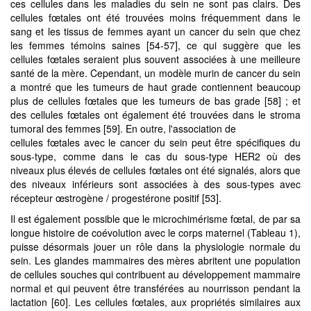
ces cellules dans les maladies du sein ne sont pas clairs. Des
cellules fœtales ont été trouvées moins fréquemment dans le
sang et les tissus de femmes ayant un cancer du sein que chez
les femmes témoins saines [54-57], ce qui suggère que les
cellules fœtales seraient plus souvent associées à une meilleure
santé de la mère. Cependant, un modèle murin de cancer du sein
a montré que les tumeurs de haut grade contiennent beaucoup
plus de cellules fœtales que les tumeurs de bas grade [58] ; et
des cellules fœtales ont également été trouvées dans le stroma
tumoral des femmes [59]. En outre, l'association de
cellules fœtales avec le cancer du sein peut être spécifiques du
sous-type, comme dans le cas du sous-type HER2 où des
niveaux plus élevés de cellules fœtales ont été signalés, alors que
des niveaux inférieurs sont associées à des sous-types avec
récepteur œstrogène / progestérone positif [53].
Il est également possible que le microchimérisme fœtal, de par sa
longue histoire de coévolution avec le corps maternel (Tableau 1),
puisse désormais jouer un rôle dans la physiologie normale du
sein. Les glandes mammaires des mères abritent une population
de cellules souches qui contribuent au développement mammaire
normal et qui peuvent être transférées au nourrisson pendant la
lactation [60]. Les cellules fœtales, aux propriétés similaires aux