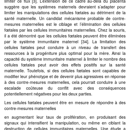
limiter ce flux [3]. L’extension de ce cadre au-delà du placenta
suggère que les systèmes maternels devraient s’adapter pour
limiter les manipulations des cellules fœtales au détriment de la
santé maternelle. Un candidat mécanisme probable de contre-
mesures maternelles est le ciblage et l’élimination des cellules
fœtales par les cellules immunitaires maternelles. Chez la souris,
il a été démontré que les cellules fœtales peuvent être éliminées
par le système immunitaire maternel [34]. La limitation des
cellules fœtales peut conduire à un niveau de transfert des
ressources à la progéniture plus optimal pour la mère. Ainsi la
capacité du système immunitaire maternel à limiter le nombre des
cellules fœtales peut avoir des effets positifs sur la santé
maternelle. Toutefois, si des cellules fœtales sont capables de
modifier leur phénotype et de devenir plus agressives en réponse
à des contre-mesures maternelles, cela pourrait conduire à une
escalade coûteuse du conflit avec des conséquences
potentiellement négatives pour les deux parties.
Les cellules fœtales peuvent être en mesure de répondre à des
contre-mesures maternelles
en augmentant leur taux de prolifération, en produisant des
signaux qui intensifient la manipulation, ou même en ciblant la
destruction de cellules immunitaires maternelles. Une étude a