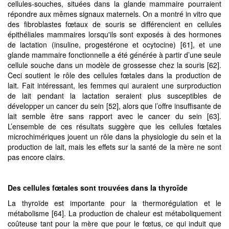
cellules-souches, situées dans la glande mammaire pourraient
répondre aux mêmes signaux maternels. On a montré in vitro que
des fibroblastes fœtaux de souris se différencient en cellules
épithéliales mammaires lorsqu'ils sont exposés à des hormones
de lactation (insuline, progestérone et ocytocine) [61], et une
glande mammaire fonctionnelle a été générée à partir d’une seule
cellule souche dans un modèle de grossesse chez la souris [62].
Ceci soutient le rôle des cellules fœtales dans la production de
lait. Fait intéressant, les femmes qui auraient une surproduction
de lait pendant la lactation seraient plus susceptibles de
développer un cancer du sein [52], alors que l’offre insuffisante de
lait semble être sans rapport avec le cancer du sein [63].
L’ensemble de ces résultats suggère que les cellules fœtales
microchimériques jouent un rôle dans la physiologie du sein et la
production de lait, mais les effets sur la santé de la mère ne sont
pas encore clairs.
Des cellules fœtales
sont trouvées dans la thyroïde
La thyroïde est importante pour la thermorégulation et le
métabolisme [64]. La production de chaleur est métaboliquement
coûteuse tant pour la mère que pour le fœtus, ce qui induit que