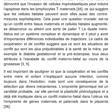
démontré que l'invasion de cellules trophoblastiques peut induire
l'apoptose dans les lymphocytes T maternels [35], ce qui suggère
que les cellules fœtales peuvent avoir elles aussi des contre-
mesures sophistiquées. Cela pose une question cruciale: est-ce
qu’un conflit entre tissus maternels et cellules fœtales augmente,
se désamorce ou atteint une sorte de palier ? La dyade mère-
fœtus est un système complexe et dynamique et il peut y avoir
d'importantes différences individuelles de trajectoire. Le cadre de
coopération et de conflits suggère que ce sont les situations de
conflit qui sont les plus préjudiciables à la santé de la mère, par
exemple le diabète gestationnel et la pré-éclampsie, tous deux
attribués à l'escalade du conflit materno-fœtal au cours de la
grossesse [3, 5].
Il est important de souligner ici que la coopération et les conflits
entre mère et enfant n’impliquent aucune intention, comme
toujours dans l’évolution, mais sont une conséquence de la
sélection par divers mécanismes. L'empreinte génomique est un
candidat probable, car elle permet la plasticité phénotypique et a
déjà été impliquée dans un conflit materno-fœtal dans l’utérus via
l'empreinte de gènes maternels et paternels dans le placenta
[36].