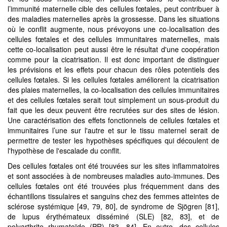
l’immunité maternelle cible des cellules fœtales, peut contribuer à
des maladies maternelles après la grossesse. Dans les situations
où le conflit augmente, nous prévoyons une co-localisation des
cellules fœtales et des cellules immunitaires maternelles, mais
cette co-localisation peut aussi être le résultat d'une coopération
comme pour la cicatrisation. Il est donc important de distinguer
les prévisions et les effets pour chacun des rôles potentiels des
cellules fœtales. Si les cellules fœtales améliorent la cicatrisation
des plaies maternelles, la co-localisation des cellules immunitaires
et des cellules fœtales serait tout simplement un sous-produit du
fait que les deux peuvent être recrutées sur des sites de lésion.
Une caractérisation des effets fonctionnels de cellules fœtales et
immunitaires l’une sur l'autre et sur le tissu maternel serait de
permettre de tester les hypothèses spécifiques qui découlent de
l'hypothèse de l'escalade du conflit.
Des cellules fœtales ont été trouvées sur les sites inflammatoires
et sont associées à de nombreuses maladies auto-immunes. Des
cellules fœtales ont été trouvées plus fréquemment dans des
échantillons tissulaires et sanguins chez des femmes atteintes de
sclérose systémique [49, 79, 80], de syndrome de Sjögren [81],
de lupus érythémateux disséminé (SLE) [82, 83], et de
polyarthrite rhumatoïde (PR) [83, 84]. En outre, des cellules