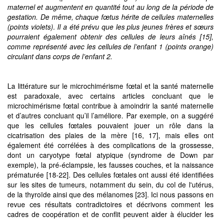
maternel et augmentent en quantité tout au long de la période de
gestation. De même, chaque fœtus hérite de cellules maternelles
(points violets). Il a été prévu que les plus jeunes frères et sœurs
pourraient également obtenir des cellules de leurs aînés [15],
comme représenté avec les cellules de l’enfant 1 (points orange)
circulant dans corps de l’enfant 2.
La littérature sur le microchimérisme fœtal et la santé maternelle
est paradoxale, avec certains articles concluant que le
microchimérisme fœtal contribue à amoindrir la santé maternelle
et d’autres concluant qu’il l’améliore. Par exemple, on a suggéré
que les cellules fœtales pouvaient jouer un rôle dans la
cicatrisation des plaies de la mère [16, 17], mais elles ont
également été corrélées à des complications de la grossesse,
dont un caryotype fœtal atypique (syndrome de Down par
exemple), la pré-éclampsie, les fausses couches, et la naissance
prématurée [18-22]. Des cellules fœtales ont aussi été identifiées
sur les sites de tumeurs, notamment du sein, du col de l'utérus,
de la thyroïde ainsi que des mélanomes [23]. Ici nous passons en
revue ces résultats contradictoires et décrivons comment les
cadres de coopération et de conflit peuvent aider à élucider les