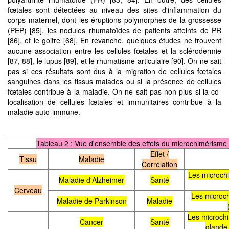
fœtales sont détectées au niveau des sites d'inflammation du
corps maternel, dont les éruptions polymorphes de la grossesse
(PEP) [85], les nodules rhumatoïdes de patients atteints de PR
[86], et le goitre [68]. En revanche, quelques études ne trouvent
aucune association entre les cellules fœtales et la sclérodermie
[87, 88], le lupus [89], et le rhumatisme articulaire [90]. On ne sait
pas si ces résultats sont dus à la migration de cellules fœtales
sanguines dans les tissus malades ou si la présence de cellules
fœtales contribue à la maladie. On ne sait pas non plus si la co-
localisation de cellules fœtales et immunitaires contribue à la
maladie auto-immune.
Tableau 2 : Vue d'ensemble des effets du microchimérisme s
Effet /
Tissu
Maladie
Corrélation
Les microch
Maladie d'Alzheimer
Santé
Cerveau
Les microch
Maladie de Parkinson
Maladie
Les microchi
Cancer
Santé
glande