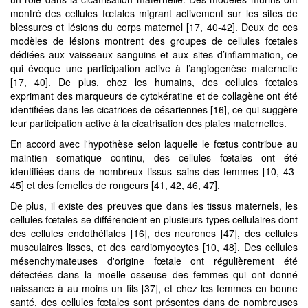
montré des cellules fœtales migrant activement sur les sites de
blessures et lésions du corps maternel [17, 40-42]. Deux de ces
modèles de lésions montrent des groupes de cellules fœtales
dédiées aux vaisseaux sanguins et aux sites d’inflammation, ce
qui évoque une participation active à l’angiogenèse maternelle
[17, 40]. De plus, chez les humains, des cellules fœtales
exprimant des marqueurs de cytokératine et de collagène ont été
identifiées dans les cicatrices de césariennes [16], ce qui suggère
leur participation active à la cicatrisation des plaies maternelles.
En accord avec l'hypothèse selon laquelle le fœtus contribue au
maintien somatique continu, des cellules fœtales ont été
identifiées dans de nombreux tissus sains des femmes [10, 43-
45] et des femelles de rongeurs [41, 42, 46, 47].
De plus, il existe des preuves que dans les tissus maternels, les
cellules fœtales se différencient en plusieurs types cellulaires dont
des cellules endothéliales [16], des neurones [47], des cellules
musculaires lisses, et des cardiomyocytes [10, 48]. Des cellules
mésenchymateuses d'origine fœtale ont régulièrement été
détectées dans la moelle osseuse des femmes qui ont donné
naissance à au moins un fils [37], et chez les femmes en bonne
santé, des cellules fœtales sont présentes dans de nombreuses