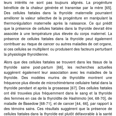
leurs intérêts ne sont pas toujours alignés. La progéniture
bénéficie de la chaleur générée et transmise par la mère [65].
Des cellules fœtales dans la thyroïde maternelle pourraient
améliorer la valeur sélective de la progéniture en manipulant la
thermorégulation maternelle après la naissance. Ce qui prédit
que la présence de cellules fœtales dans la thyroïde devrait être
associée à une température plus élevée du corps maternel. La
présence de cellules fœtales dans la thyroïde peut également
contribuer au risque de cancer ou autres maladies de cet organe,
si ces cellules se multiplient ou produisent des facteurs perturbant
la physiologie thyroïdienne.
Alors que des cellules fœtales se trouvent dans les tissus de la
thyroïde saine post-partum [66], les recherches actuelles
suggèrent également leur association avec les maladies de la
thyroïde. Des modèles murins de thyroïdite montrent une
fréquence plus élevée de microchimérisme cellulaire fœtal dans la
thyroïde pendant et après la grossesse [67]. Des cellules fœtales
ont été trouvées plus fréquemment dans le sang et la thyroïde
des femmes en cas de la thyroïdite de Hashimoto [44, 68-70], de
maladie de Basedow [68-71], et de cancer [44, 66], par rapport à
des témoins sains. Ces résultats suggèrent que la présence de
cellules fœtales dans la thyroïde est plutôt défavorable à la santé