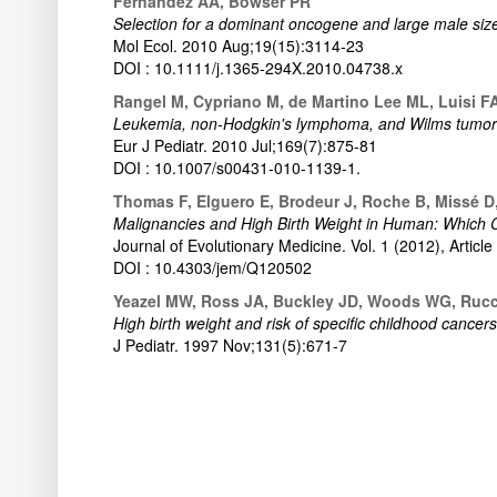
Fernandez AA, Bowser PR
Selection for a dominant oncogene and large male size
Mol Ecol. 2010 Aug;19(15):3114-23
DOI : 10.1111/j.1365-294X.2010.04738.x
Rangel M, Cypriano M, de Martino Lee ML, Luisi FA,
Leukemia, non-Hodgkin's lymphoma, and Wilms tumor in
Eur J Pediatr. 2010 Jul;169(7):875-81
DOI : 10.1007/s00431-010-1139-1.
Thomas F, Elguero E, Brodeur J, Roche B, Missé 
Malignancies and High Birth Weight in Human: Which C
Journal of Evolutionary Medicine. Vol. 1 (2012), Artic
DOI : 10.4303/jem/Q120502
Yeazel MW, Ross JA, Buckley JD, Woods WG, Rucc
High birth weight and risk of specific childhood cancer
J Pediatr. 1997 Nov;131(5):671-7