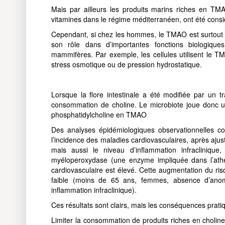
Mais par ailleurs les produits marins riches en TM
vitamines dans le régime méditerranéen, ont été cons
Cependant, si chez les hommes, le TMAO est surtout le
son rôle dans d’importantes fonctions biologiqu
mammifères. Par exemple, les cellules utilisent le T
stress osmotique ou de pression hydrostatique.
Lorsque la flore intestinale a été modifiée par un 
consommation de choline. Le microbiote joue donc un
phosphatidylcholine en TMAO
Des analyses épidémiologiques observationnelles co
l’incidence des maladies cardiovasculaires, après ajus
mais aussi le niveau d’inflammation infraclinique
myéloperoxydase (une enzyme impliquée dans l’athé
cardiovasculaire est élevé. Cette augmentation du ris
faible (moins de 65 ans, femmes, absence d’anomal
inflammation infraclinique).
Ces résultats sont clairs, mais les conséquences prati
Limiter la consommation de produits riches en cholin