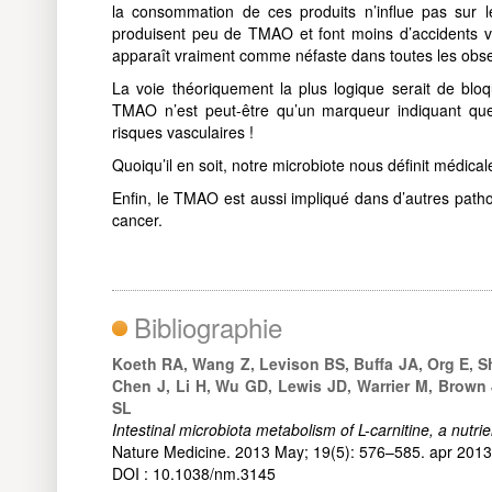
la consommation de ces produits n’influe pas sur le
produisent peu de TMAO et font moins d’accidents v
apparaît vraiment comme néfaste dans toutes les obser
La voie théoriquement la plus logique serait de blo
TMAO n’est peut-être qu’un marqueur indiquant que
risques vasculaires !
Quoiqu’il en soit, notre microbiote nous définit médic
Enfin, le TMAO est aussi impliqué dans d’autres patholo
cancer.
Bibliographie
Koeth RA, Wang Z, Levison BS, Buffa JA, Org E, Sh
Chen J, Li H, Wu GD, Lewis JD, Warrier M, Brow
SL
Intestinal microbiota metabolism of L-carnitine, a nutr
Nature Medicine. 2013 May; 19(5): 576–585. apr 2013
DOI : 10.1038/nm.3145