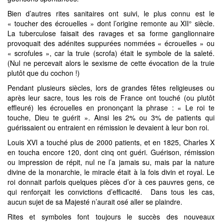
Bien d’autres rites sanitaires ont suivi, le plus connu est le
« toucher des écrouelles » dont l’origine remonte au XII° siècle.
La tuberculose faisait des ravages et sa forme ganglionnaire
provoquait des adénites suppurées nommées « écrouelles » ou
« scrofules », car la truie (scrofa) était le symbole de la saleté.
(Nul ne percevait alors le sexisme de cette évocation de la truie
plutôt que du cochon !)
Pendant plusieurs siècles, lors de grandes fêtes religieuses ou
après leur sacre, tous les rois de France ont touché (ou plutôt
effleuré) les écrouelles en prononçant la phrase : « Le roi te
touche, Dieu te guérit ». Ainsi les 2% ou 3% de patients qui
guérissaient ou entraient en rémission le devaient à leur bon roi.
Louis XVI a touché plus de 2000 patients, et en 1825, Charles X
en toucha encore 120, dont cinq ont guéri. Guérison, rémission
ou impression de répit, nul ne l’a jamais su, mais par la nature
divine de la monarchie, le miracle était à la fois divin et royal. Le
roi donnait parfois quelques pièces d’or à ces pauvres gens, ce
qui renforçait les convictions d’efficacité. Dans tous les cas,
aucun sujet de sa Majesté n’aurait osé aller se plaindre.
Rites et symboles font toujours le succès des nouveaux