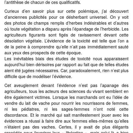
l’antithèse de chacun de ces qualificatifs.
Curieux d’en savoir plus sur cette polémique, j’ai découvert
d’anciennes publicités pour ce désherbant universel. On y voit
des photos de champs remplis d’herbes indésirables et d’autres
où toute végétation a disparu après l’épandage de l’herbicide. Les
agriculteurs figurants sont figés de ravissement devant cette
désolation végétale. L’évidence de la toxicité est telle que l’on a
de la peine à comprendre qu’elle n’ait pas immédiatement sauté
aux yeux des prospects de cette époque.
Les inévitables biais des études de toxicité nous apparaissent
aujourd’hui bien dérisoires par rapport au fait que de telles études
aient été jugées nécessaires. Car, paradoxalement, rien n’est plus
difficile que de modéliser l’évidence.
Cet aveuglement devant l’évidence n’est pas l’apanage des
agriculteurs, tous les acteurs des sciences du vivant semblent en
être également victimes. Lorsque les marchands ont eu l’idée de
vendre du lait de vache pour nourrir les nourrissons de femmes,
ni les pédiatres, ni les sages-femmes n’ont noté cette
discordance. Et le marché qui sait manifestement jouer avec les
évidences a réussi à faire dire aux femmes elles-mêmes qu’elles
n’étaient pas des vaches. Certes, il y avait de plus élégants
procédés pour favoriser leur « libération », mais celui-là a bien