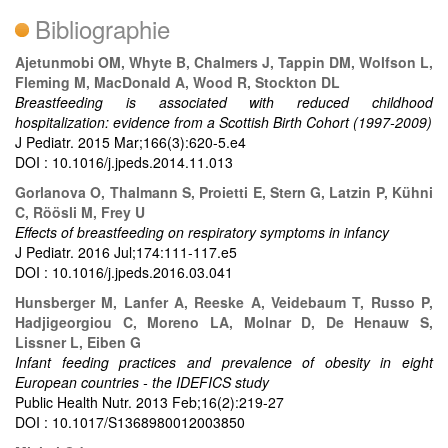
Bibliographie
Ajetunmobi OM, Whyte B, Chalmers J, Tappin DM, Wolfson L,
Fleming M, MacDonald A, Wood R, Stockton DL
Breastfeeding is associated with reduced childhood
hospitalization: evidence from a Scottish Birth Cohort (1997-2009)
J Pediatr. 2015 Mar;166(3):620-5.e4
DOI : 10.1016/j.jpeds.2014.11.013
Gorlanova O, Thalmann S, Proietti E, Stern G, Latzin P, Kühni
C, Röösli M, Frey U
Effects of breastfeeding on respiratory symptoms in infancy
J Pediatr. 2016 Jul;174:111-117.e5
DOI : 10.1016/j.jpeds.2016.03.041
Hunsberger M, Lanfer A, Reeske A, Veidebaum T, Russo P,
Hadjigeorgiou C, Moreno LA, Molnar D, De Henauw S,
Lissner L, Eiben G
Infant feeding practices and prevalence of obesity in eight
European countries - the IDEFICS study
Public Health Nutr. 2013 Feb;16(2):219-27
DOI : 10.1017/S1368980012003850