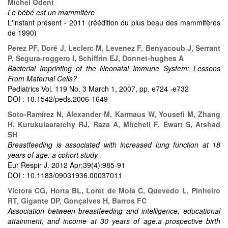
Michel Odent
Le bébé est un mammifère
L'instant présent - 2011 (réédition du plus beau des mammifères
de 1990)
Perez PF, Doré J, Leclerc M, Levenez F, Benyacoub J, Serrant
P, Segura-roggero I, Schiffrin EJ, Donnet-hughes A
Bacterial Imprinting of the Neonatal Immune System: Lessons
From Maternal Cells?
Pediatrics Vol. 119 No. 3 March 1, 2007, pp. e724 -e732
DOI : 10.1542/peds.2006-1649
Soto-Ramírez N, Alexander M, Karmaus W, Yousefi M, Zhang
H, Kurukulaaratchy RJ, Raza A, Mitchell F, Ewart S, Arshad
SH
Breastfeeding is associated with increased lung function at 18
years of age: a cohort study
Eur Respir J. 2012 Apr;39(4):985-91
DOI : 10.1183/09031936.00037011
Victora CG, Horta BL, Loret de Mola C, Quevedo L, Pinheiro
RT, Gigante DP, Gonçalves H, Barros FC
Association between breastfeeding and intelligence, educational
attainment, and income at 30 years of age:a prospective birth