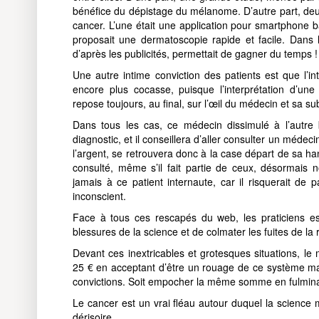
bénéfice du dépistage du mélanome. D’autre part, deux
cancer. L’une était une application pour smartphone 
proposait une dermatoscopie rapide et facile. Dans l
d’après les publicités, permettait de gagner du temps !
Une autre intime conviction des patients est que l’i
encore plus cocasse, puisque l’interprétation d’u
repose toujours, au final, sur l’œil du médecin et sa sub
Dans tous les cas, ce médecin dissimulé à l’autre
diagnostic, et il conseillera d’aller consulter un médec
l’argent, se retrouvera donc à la case départ de sa ha
consulté, même s’il fait partie de ceux, désormais no
jamais à ce patient internaute, car il risquerait d
inconscient.
Face à tous ces rescapés du web, les praticiens e
blessures de la science et de colmater les fuites de la 
Devant ces inextricables et grotesques situations, 
25 € en acceptant d’être un rouage de ce système ma
convictions. Soit empocher la même somme en fulminan
Le cancer est un vrai fléau autour duquel la science 
dérisoire.