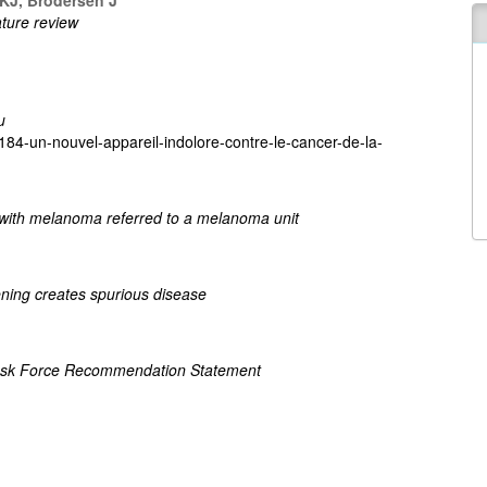
ature review
u
84-un-nouvel-appareil-indolore-contre-le-cancer-de-la-
with melanoma referred to a melanoma unit
ening creates spurious disease
 Task Force Recommendation Statement