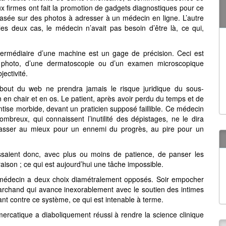
 firmes ont fait la promotion de gadgets diagnostiques pour ce
basée sur des photos à adresser à un médecin en ligne. L’autre
es deux cas, le médecin n’avait pas besoin d’être là, ce qui,
ntermédiaire d’une machine est un gage de précision. Ceci est
ne photo, d’une dermatoscopie ou d’un examen microscopique
jectivité.
 bout du web ne prendra jamais le risque juridique du sous-
in en chair et en os. Le patient, après avoir perdu du temps et de
ntise morbide, devant un praticien supposé faillible. Ce médecin
mbreux, qui connaissent l’inutilité des dépistages, ne le dira
e passer au mieux pour un ennemi du progrès, au pire pour un
ssaient donc, avec plus ou moins de patience, de panser les
raison ; ce qui est aujourd’hui une tâche impossible.
le médecin a deux choix diamétralement opposés. Soir empocher
rchand qui avance inexorablement avec le soutien des intimes
t contre ce système, ce qui est intenable à terme.
mercatique a diaboliquement réussi à rendre la science clinique