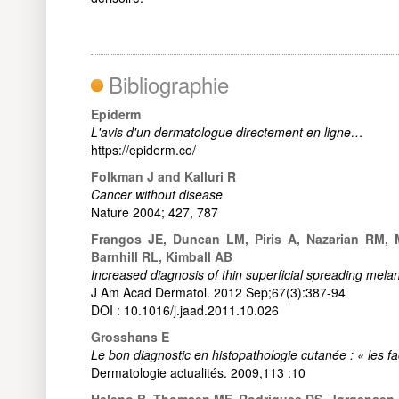
Bibliographie
Epiderm
L'avis d'un dermatologue directement en ligne…
https://epiderm.co/
Folkman J and Kalluri R
Cancer without disease
Nature 2004; 427, 787
Frangos JE, Duncan LM, Piris A, Nazarian RM, 
Barnhill RL, Kimball AB
Increased diagnosis of thin superficial spreading mel
J Am Acad Dermatol. 2012 Sep;67(3):387-94
DOI : 10.1016/j.jaad.2011.10.026
Grosshans E
Le bon diagnostic en histopathologie cutanée : « les f
Dermatologie actualités. 2009,113 :10
Heleno B, Thomsen MF, Rodrigues DS, Jørgensen 