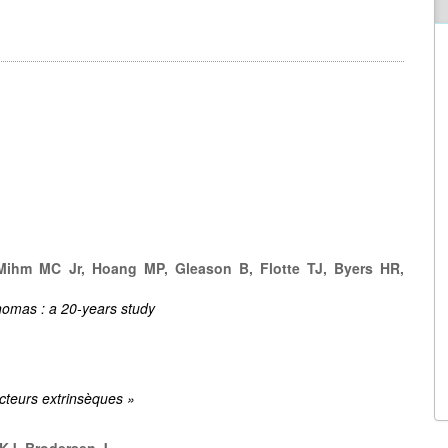
Mihm MC Jr, Hoang MP, Gleason B, Flotte TJ, Byers HR,
anomas : a 20-years study
acteurs extrinsèques »
KJ, Brodersen J