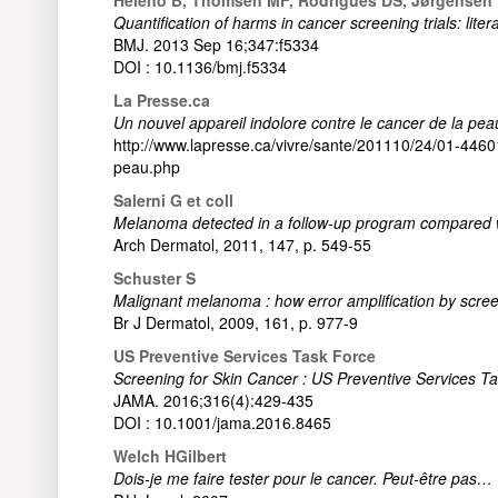
Quantification of harms in cancer screening trials: liter
BMJ. 2013 Sep 16;347:f5334
DOI : 10.1136/bmj.f5334
La Presse.ca
Un nouvel appareil indolore contre le cancer de la pea
http://www.lapresse.ca/vivre/sante/201110/24/01-44601
peau.php
Salerni G et coll
Melanoma detected in a follow-up program compared 
Arch Dermatol, 2011, 147, p. 549-55
Schuster S
Malignant melanoma : how error amplification by scre
Br J Dermatol, 2009, 161, p. 977-9
US Preventive Services Task Force
Screening for Skin Cancer : US Preventive Services
JAMA. 2016;316(4):429-435
DOI : 10.1001/jama.2016.8465
Welch HGilbert
Dois-je me faire tester pour le cancer. Peut-être pas…