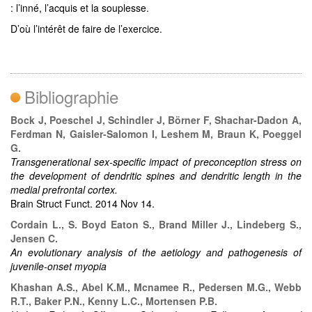
: l’inné, l’acquis et la souplesse.
D’où l’intérêt de faire de l’exercice.
Bibliographie
Bock J, Poeschel J, Schindler J, Börner F, Shachar-Dadon A,
Ferdman N, Gaisler-Salomon I, Leshem M, Braun K, Poeggel
G.
Transgenerational sex-specific impact of preconception stress on
the development of dendritic spines and dendritic length in the
medial prefrontal cortex.
Brain Struct Funct. 2014 Nov 14.
Cordain L., S. Boyd Eaton S., Brand Miller J., Lindeberg S.,
Jensen C.
An evolutionary analysis of the aetiology and pathogenesis of
juvenile-onset myopia
Khashan A.S., Abel K.M., Mcnamee R., Pedersen M.G., Webb
R.T., Baker P.N., Kenny L.C., Mortensen P.B.