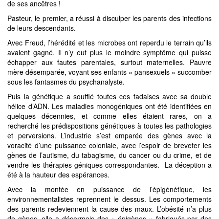
de ses ancêtres !
Pasteur, le premier, a réussi à disculper les parents des infections
de leurs descendants.
Avec Freud, l’hérédité et les microbes ont reperdu le terrain qu’ils
avaient gagné. Il n’y eut plus le moindre symptôme qui puisse
échapper aux fautes parentales, surtout maternelles. Pauvre
mère désemparée, voyant ses enfants « pansexuels » succomber
sous les fantasmes du psychanalyste.
Puis la génétique a soufflé toutes ces fadaises avec sa double
hélice d’ADN. Les maladies monogéniques ont été identifiées en
quelques décennies, et comme elles étaient rares, on a
recherché les prédispositions génétiques à toutes les pathologies
et perversions. L’industrie s’est emparée des gènes avec la
voracité d’une puissance coloniale, avec l’espoir de breveter les
gènes de l’autisme, du tabagisme, du cancer ou du crime, et de
vendre les thérapies géniques correspondantes. La déception a
été à la hauteur des espérances.
Avec la montée en puissance de l’épigénétique, les
environnementalistes reprennent le dessus. Les comportements
des parents redeviennent la cause des maux. L’obésité n’a plus
de gènes, elle a désormais des « épigènes » fabriqués par des