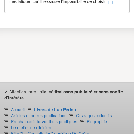
médiatique, car il ressasse l’impossibilité de choisir
[...]
✔ Attention, rare : site médical
sans publicité et sans conflit
d'intérêts
.
Accueil
Livres de Luc Perino
Articles et autres publications
Ouvrages collectifs
Prochaines interventions publiques
Biographie
Le métier de clinicien
Film "La Consultation" d'Hélène De Crécy