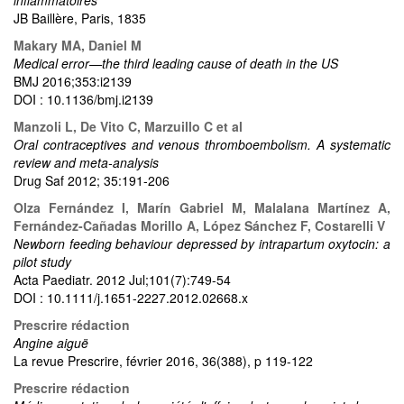
JB Baillère, Paris, 1835
Makary MA, Daniel M
Medical error—the third leading cause of death in the US
BMJ 2016;353:i2139
DOI : 10.1136/bmj.i2139
Manzoli L, De Vito C, Marzuillo C et al
Oral contraceptives and venous thromboembolism. A systematic
review and meta-analysis
Drug Saf 2012; 35:191-206
Olza Fernández I, Marín Gabriel M, Malalana Martínez A,
Fernández-Cañadas Morillo A, López Sánchez F, Costarelli V
Newborn feeding behaviour depressed by intrapartum oxytocin: a
pilot study
Acta Paediatr. 2012 Jul;101(7):749-54
DOI : 10.1111/j.1651-2227.2012.02668.x
Prescrire rédaction
Angine aiguë
La revue Prescrire, février 2016, 36(388), p 119-122
Prescrire rédaction