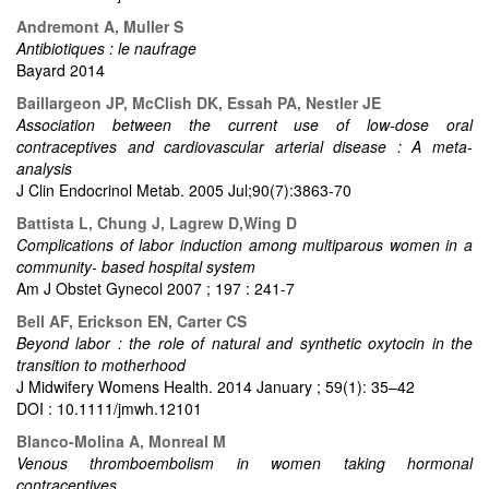
Andremont A, Muller S
Antibiotiques : le naufrage
Bayard 2014
Baillargeon JP, McClish DK, Essah PA, Nestler JE
Association between the current use of low-dose oral
contraceptives and cardiovascular arterial disease : A meta-
analysis
J Clin Endocrinol Metab. 2005 Jul;90(7):3863-70
Battista L, Chung J, Lagrew D,Wing D
Complications of labor induction among multiparous women in a
community- based hospital system
Am J Obstet Gynecol 2007 ; 197 : 241-7
Bell AF, Erickson EN, Carter CS
Beyond labor : the role of natural and synthetic oxytocin in the
transition to motherhood
J Midwifery Womens Health. 2014 January ; 59(1): 35–42
DOI : 10.1111/jmwh.12101
Blanco-Molina A, Monreal M
Venous thromboembolism in women taking hormonal
contraceptives