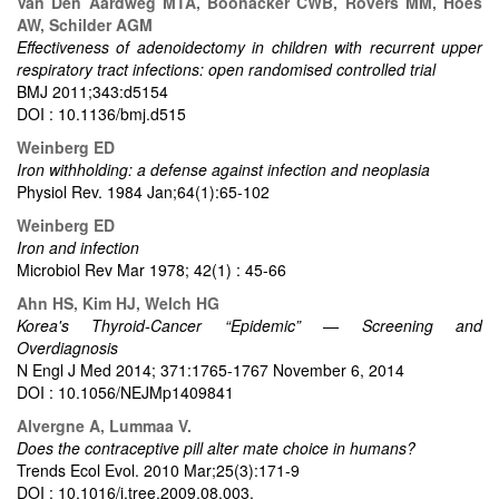
Van Den Aardweg MTA, Boonacker CWB, Rovers MM, Hoes
AW, Schilder AGM
Effectiveness of adenoidectomy in children with recurrent upper
respiratory tract infections: open randomised controlled trial
BMJ 2011;343:d5154
DOI : 10.1136/bmj.d515
Weinberg ED
Iron withholding: a defense against infection and neoplasia
Physiol Rev. 1984 Jan;64(1):65-102
Weinberg ED
Iron and infection
Microbiol Rev Mar 1978; 42(1) : 45-66
Ahn HS, Kim HJ, Welch HG
Korea's Thyroid-Cancer “Epidemic” — Screening and
Overdiagnosis
N Engl J Med 2014; 371:1765-1767 November 6, 2014
DOI : 10.1056/NEJMp1409841
Alvergne A, Lummaa V.
Does the contraceptive pill alter mate choice in humans?
Trends Ecol Evol. 2010 Mar;25(3):171-9
DOI : 10.1016/j.tree.2009.08.003.