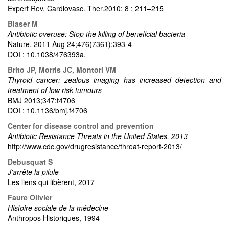
Expert Rev. Cardiovasc. Ther.2010; 8 : 211–215
Blaser M
Antibiotic overuse: Stop the killing of beneficial bacteria
Nature. 2011 Aug 24;476(7361):393-4
DOI : 10.1038/476393a.
Brito JP, Morris JC, Montori VM
Thyroid cancer: zealous imaging has increased detection and
treatment of low risk tumours
BMJ 2013;347:f4706
DOI : 10.1136/bmj.f4706
Center for disease control and prevention
Antibiotic Resistance Threats in the United States, 2013
http://www.cdc.gov/drugresistance/threat-report-2013/
Debusquat S
J'arrête la pilule
Les liens qui libèrent, 2017
Faure Olivier
Histoire sociale de la médecine
Anthropos Historiques, 1994