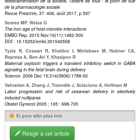
Médicamentation de la société, l'affaire de tous : le point de vue
de la pharmacologie sociale
Revue Prescrire, 37: 406, août 2017, p 597
Soares MP, Weiss G
The iron age of host-microbe interactions
EMBO Rep. 2015 Nov;16(11):1482-500
DOI : 10.15252/embr.201540558
Tyzio R, Cossart R, Khalilov I, Minlebaev M, Hubner CA,
Represa A, Ben-Ari Y, Khazipov R
Maternal oxytocin triggers a transient inhibitory switch in GABA
signaling in the fetal brain during delivery
Science. 2006 Dec 15;314(5806):1788-92
Vahratian A, Zhang J, Troendle J, Sciscione A, Hoffman M
Labor progression and risk of cesarean delivery in electively
induced nulliparas
Obstet Gynecol 2005 ; 105 : 698-705
Et pour aller plus loin
Réagir à cet article