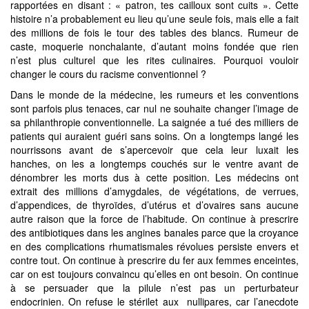
rapportées en disant : « patron, tes cailloux sont cuits ». Cette
histoire n’a probablement eu lieu qu’une seule fois, mais elle a fait
des millions de fois le tour des tables des blancs. Rumeur de
caste, moquerie nonchalante, d’autant moins fondée que rien
n’est plus culturel que les rites culinaires. Pourquoi vouloir
changer le cours du racisme conventionnel ?
Dans le monde de la médecine, les rumeurs et les conventions
sont parfois plus tenaces, car nul ne souhaite changer l’image de
sa philanthropie conventionnelle. La saignée a tué des milliers de
patients qui auraient guéri sans soins. On a longtemps langé les
nourrissons avant de s’apercevoir que cela leur luxait les
hanches, on les a longtemps couchés sur le ventre avant de
dénombrer les morts dus à cette position. Les médecins ont
extrait des millions d’amygdales, de végétations, de verrues,
d’appendices, de thyroïdes, d’utérus et d’ovaires sans aucune
autre raison que la force de l’habitude. On continue à prescrire
des antibiotiques dans les angines banales parce que la croyance
en des complications rhumatismales révolues persiste envers et
contre tout. On continue à prescrire du fer aux femmes enceintes,
car on est toujours convaincu qu’elles en ont besoin. On continue
à se persuader que la pilule n’est pas un perturbateur
endocrinien. On refuse le stérilet aux nullipares, car l’anecdote