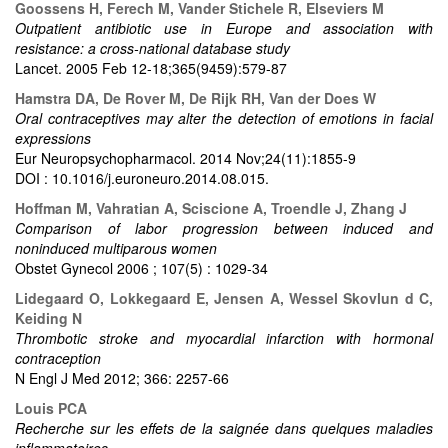
Goossens H, Ferech M, Vander Stichele R, Elseviers M
Outpatient antibiotic use in Europe and association with
resistance: a cross-national database study
Lancet. 2005 Feb 12-18;365(9459):579-87
Hamstra DA, De Rover M, De Rijk RH, Van der Does W
Oral contraceptives may alter the detection of emotions in facial
expressions
Eur Neuropsychopharmacol. 2014 Nov;24(11):1855-9
DOI : 10.1016/j.euroneuro.2014.08.015.
Hoffman M, Vahratian A, Sciscione A, Troendle J, Zhang J
Comparison of labor progression between induced and
noninduced multiparous women
Obstet Gynecol 2006 ; 107(5) : 1029-34
Lidegaard O, Lokkegaard E, Jensen A, Wessel Skovlun d C,
Keiding N
Thrombotic stroke and myocardial infarction with hormonal
contraception
N Engl J Med 2012; 366: 2257-66
Louis PCA
Recherche sur les effets de la saignée dans quelques maladies
inflammatoires