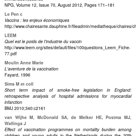
NPG, Volume 12, Issue 70, August 2012, Pages 171–181
Le Pen c
Vaccins : les enjeux économiques
http://www.chairesante.dauphine.fr/fileadmin/mediatheque/chaires/c
LEEM
Quel est le poids de l'industrie du vaccin
http://www.leem.org/sites/default/files/100questions_Leem_Fiche-
77.pdf
Moulin Anne Marie
L'aventure de la vaccination
Fayard, 1996
Sims M et coll
Short term impact of smoke-free legislation in England:
retrospective analysis of hospital admissions for myocardial
infarction
BMJ 2010;340:c2161
van Wijhe M, McDonald SA, de Melker HE, Postma MJ,
Wallinga J
Effect of vaccination programmes on mortality burden among
children and young adults in the Netherlands during the 20th