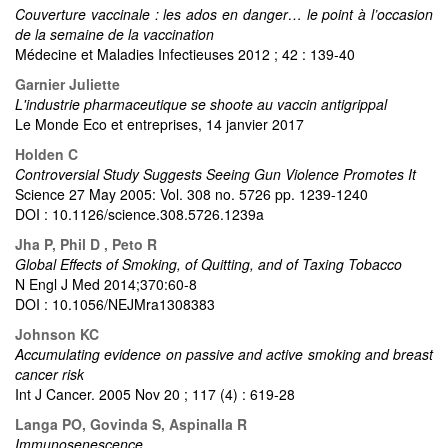
Couverture vaccinale : les ados en danger… le point à l’occasion
de la semaine de la vaccination
Médecine et Maladies Infectieuses 2012 ; 42 : 139-40
Garnier Juliette
L'industrie pharmaceutique se shoote au vaccin antigrippal
Le Monde Eco et entreprises, 14 janvier 2017
Holden C
Controversial Study Suggests Seeing Gun Violence Promotes It
Science 27 May 2005: Vol. 308 no. 5726 pp. 1239-1240
DOI : 10.1126/science.308.5726.1239a
Jha P, Phil D , Peto R
Global Effects of Smoking, of Quitting, and of Taxing Tobacco
N Engl J Med 2014;370:60-8
DOI : 10.1056/NEJMra1308383
Johnson KC
Accumulating evidence on passive and active smoking and breast
cancer risk
Int J Cancer. 2005 Nov 20 ; 117 (4) : 619-28
Langa PO, Govinda S, Aspinalla R
Immunosenescence