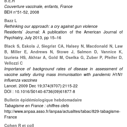
B.E.H
Couverture vaccinale, enfants, France
BEH n°51-52, 2008
Bazz L
Rethinking our approach: a cry against gun violence
Residents’ Journal: A publication of the American Journal of
Psychiatry, July 2013, pp 15–16
Black S, Eskola J, Siegrist CA, Halsey N, Macdonald N, Law
B, Miller E, Andrews N, Stowe J, Salmon D, Vannice K,
Izurieta HS, Akhtar A, Gold M, Oselka G, Zuber P, Pfeifer D,
Vellozzi C
Importance of background rates of disease in assessment of
vaccine safety during mass immunisation with pandemic H1N1
influenza vaccines
Lancet. 2009 Dec 19;374(9707):2115-22
DOI : 10.1016/S0140-6736(09)61877-8
Bulletin épidémiologique hebdomadaire
Tabagisme en France : chiffres clefs
http://www.anpaa.asso.fr/lanpaa/actualites/tabac/829-tabagisme-
France
Cohen R et coll