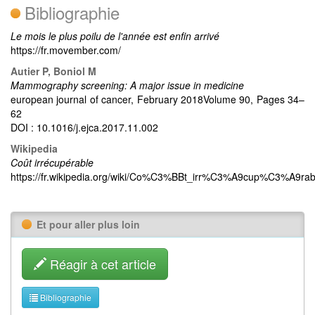
Bibliographie
Le mois le plus poilu de l'année est enfin arrivé
https://fr.movember.com/
Autier P, Boniol M
Mammography screening: A major issue in medicine
european journal of cancer, February 2018Volume 90, Pages 34–
62
DOI : 10.1016/j.ejca.2017.11.002
Wikipedia
Coût irrécupérable
https://fr.wikipedia.org/wiki/Co%C3%BBt_irr%C3%A9cup%C3%A9rab
Et pour aller plus loin
Réagir à cet article
Bibliographie