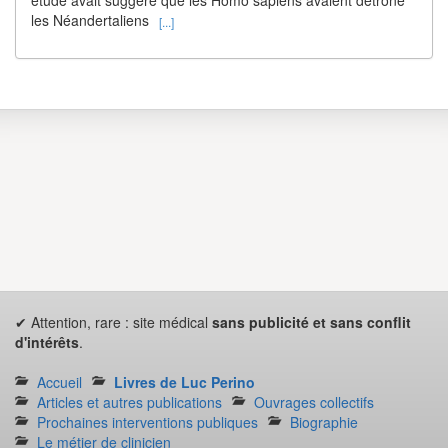
les Néandertaliens
[...]
✔ Attention, rare : site médical
sans publicité et sans conflit
d'intérêts
.
Accueil
Livres de Luc Perino
Articles et autres publications
Ouvrages collectifs
Prochaines interventions publiques
Biographie
Le métier de clinicien