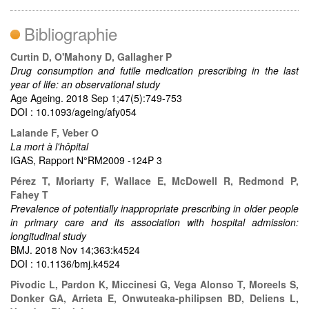
Bibliographie
Curtin D, O'Mahony D, Gallagher P
Drug consumption and futile medication prescribing in the last
year of life: an observational study
Age Ageing. 2018 Sep 1;47(5):749-753
DOI : 10.1093/ageing/afy054
Lalande F, Veber O
La mort à l'hôpital
IGAS, Rapport N°RM2009 -124P 3
Pérez T, Moriarty F, Wallace E, McDowell R, Redmond P,
Fahey T
Prevalence of potentially inappropriate prescribing in older people
in primary care and its association with hospital admission:
longitudinal study
BMJ. 2018 Nov 14;363:k4524
DOI : 10.1136/bmj.k4524
Pivodic L, Pardon K, Miccinesi G, Vega Alonso T, Moreels S,
Donker GA, Arrieta E, Onwuteaka-philipsen BD, Deliens L,