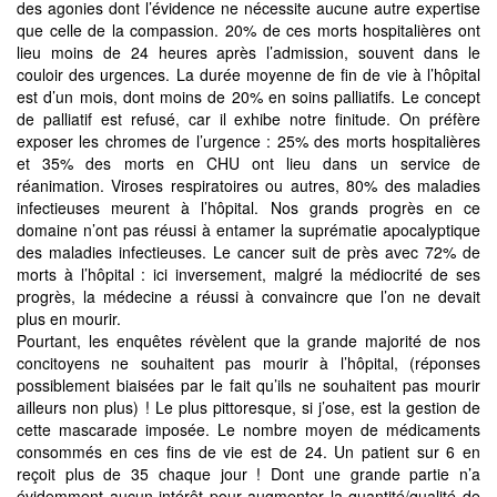
des agonies dont l’évidence ne nécessite aucune autre expertise
que celle de la compassion. 20% de ces morts hospitalières ont
lieu moins de 24 heures après l’admission, souvent dans le
couloir des urgences. La durée moyenne de fin de vie à l’hôpital
est d’un mois, dont moins de 20% en soins palliatifs. Le concept
de palliatif est refusé, car il exhibe notre finitude. On préfère
exposer les chromes de l’urgence : 25% des morts hospitalières
et 35% des morts en CHU ont lieu dans un service de
réanimation. Viroses respiratoires ou autres, 80% des maladies
infectieuses meurent à l’hôpital. Nos grands progrès en ce
domaine n’ont pas réussi à entamer la suprématie apocalyptique
des maladies infectieuses. Le cancer suit de près avec 72% de
morts à l’hôpital : ici inversement, malgré la médiocrité de ses
progrès, la médecine a réussi à convaincre que l’on ne devait
plus en mourir.
Pourtant, les enquêtes révèlent que la grande majorité de nos
concitoyens ne souhaitent pas mourir à l’hôpital, (réponses
possiblement biaisées par le fait qu’ils ne souhaitent pas mourir
ailleurs non plus) ! Le plus pittoresque, si j’ose, est la gestion de
cette mascarade imposée. Le nombre moyen de médicaments
consommés en ces fins de vie est de 24. Un patient sur 6 en
reçoit plus de 35 chaque jour ! Dont une grande partie n’a
évidemment aucun intérêt pour augmenter la quantité/qualité de