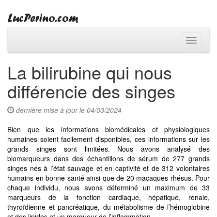
Toggle
navigati
La bilirubine qui nous
différencie des singes
dernière mise à jour le 04/03/2024
Bien que les informations biomédicales et physiologiques
humaines soient facilement disponibles, ces informations sur les
grands singes sont limitées. Nous avons analysé des
biomarqueurs dans des échantillons de sérum de 277 grands
singes nés à l’état sauvage et en captivité et de 312 volontaires
humains en bonne santé ainsi que de 20 macaques rhésus. Pour
chaque individu, nous avons déterminé un maximum de 33
marqueurs de la fonction cardiaque, hépatique, rénale,
thyroïdienne et pancréatique, du métabolisme de l’hémoglobine
et des lipides et un marqueur de l’inflammation.