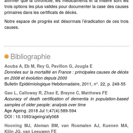
affirmer que la chronicité, les médicaments et la misère sont les
trois options les plus valides pour documenter la case des causes
primaires dans les certificats de décès.
Notre espace de progrès est désormais l’éradication de ces trois
causes.
Bibliographie
Aouba A, Eb M, Rey G, Pavillon G, Jougla E
Données sur la mortalité en France : principales causes de décès
en 2008 et évolution depuis 2000
Bulletin Epidémiologique Hebdomadaire, 2011, n°. 22, p. 249-55
Gao L, Calloway R, Zhao E, Brayne C, Matthews FE
Accuracy of death certification of dementia in population-based
samples of older people: analysis over time
Age Ageing. 2018 Jul 1;47(4):589-594
DOI : 10.1093/ageing/afy068
Hooning MJ, Aleman BM, van Rosmalen AJ, Kuenen MA,
Klijn JG, van Leeuwen FE