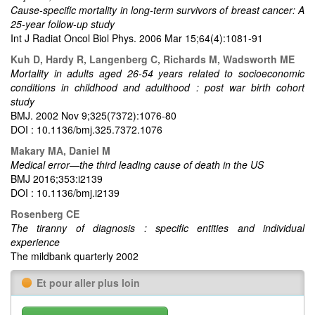
Cause-specific mortality in long-term survivors of breast cancer: A
25-year follow-up study
Int J Radiat Oncol Biol Phys. 2006 Mar 15;64(4):1081-91
Kuh D, Hardy R, Langenberg C, Richards M, Wadsworth ME
Mortality in adults aged 26-54 years related to socioeconomic
conditions in childhood and adulthood : post war birth cohort
study
BMJ. 2002 Nov 9;325(7372):1076-80
DOI : 10.1136/bmj.325.7372.1076
Makary MA, Daniel M
Medical error—the third leading cause of death in the US
BMJ 2016;353:i2139
DOI : 10.1136/bmj.i2139
Rosenberg CE
The tiranny of diagnosis : specific entities and individual
experience
The mildbank quarterly 2002
Et pour aller plus loin