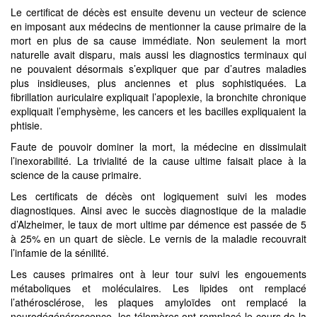
Le certificat de décès est ensuite devenu un vecteur de science
en imposant aux médecins de mentionner la cause primaire de la
mort en plus de sa cause immédiate. Non seulement la mort
naturelle avait disparu, mais aussi les diagnostics terminaux qui
ne pouvaient désormais s’expliquer que par d’autres maladies
plus insidieuses, plus anciennes et plus sophistiquées. La
fibrillation auriculaire expliquait l’apoplexie, la bronchite chronique
expliquait l’emphysème, les cancers et les bacilles expliquaient la
phtisie.
Faute de pouvoir dominer la mort, la médecine en dissimulait
l’inexorabilité. La trivialité de la cause ultime faisait place à la
science de la cause primaire.
Les certificats de décès ont logiquement suivi les modes
diagnostiques. Ainsi avec le succès diagnostique de la maladie
d’Alzheimer, le taux de mort ultime par démence est passée de 5
à 25% en un quart de siècle. Le vernis de la maladie recouvrait
l’infamie de la sénilité.
Les causes primaires ont à leur tour suivi les engouements
métaboliques et moléculaires. Les lipides ont remplacé
l’athérosclérose, les plaques amyloïdes ont remplacé la
neurodégénérescence, les télomères ont remplacé le cours de la