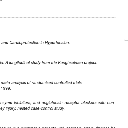
 and Cardioprotection in Hypertension.
ia. A longitudinal study from trie Kunghsolmen project.
 meta-analysis of randomised controlled trials
 1999.
enzyme inhibitors, and angiotensin receptor blockers with non-
ey injury: nested case-control study.
ssure in hypertensive patients with coronary artery disease be