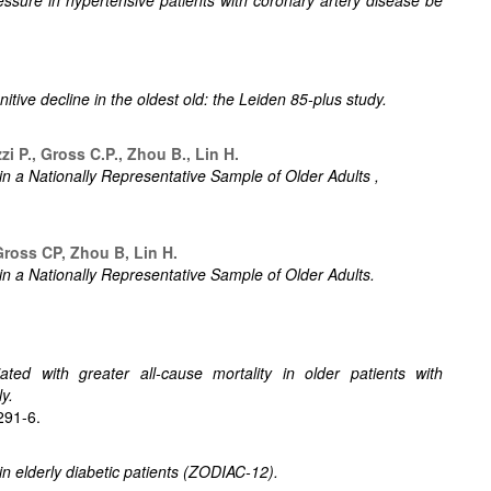
itive decline in the oldest old: the Leiden 85-plus study.
zi P., Gross C.P., Zhou B., Lin H.
in a Nationally Representative Sample of Older Adults ,
Gross CP, Zhou B, Lin H.
 in a Nationally Representative Sample of Older Adults.
ted with greater all-cause mortality in older patients with
y.
291-6.
in elderly diabetic patients (ZODIAC-12).