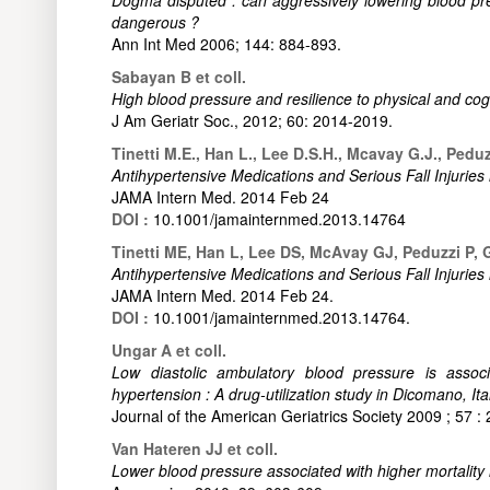
dangerous ?
Ann Int Med 2006; 144: 884-893.
Sabayan B et coll.
High blood pressure and resilience to physical and cogn
J Am Geriatr Soc., 2012; 60: 2014-2019.
Tinetti M.E., Han L., Lee D.S.H., Mcavay G.J., Peduz
Antihypertensive Medications and Serious Fall Injuries 
JAMA Intern Med. 2014 Feb 24
DOI :
10.1001/jamainternmed.2013.14764
Tinetti ME, Han L, Lee DS, McAvay GJ, Peduzzi P, 
Antihypertensive Medications and Serious Fall Injuries
JAMA Intern Med. 2014 Feb 24.
DOI :
10.1001/jamainternmed.2013.14764.
Ungar A et coll.
Low diastolic ambulatory blood pressure is associa
hypertension : A drug-utilization study in Dicomano, Ital
Journal of the American Geriatrics Society 2009 ; 57 : 
Van Hateren JJ et coll.
Lower blood pressure associated with higher mortality 