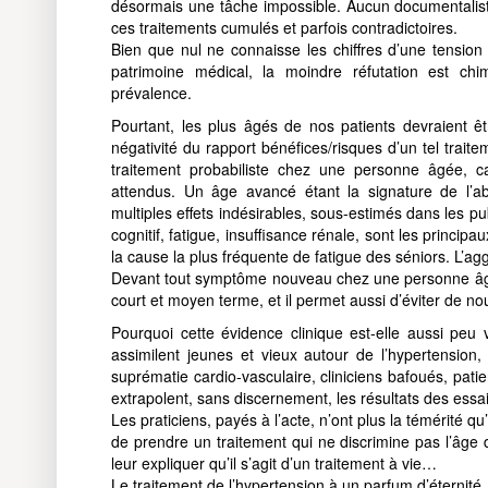
désormais une tâche impossible. Aucun documentaliste
ces traitements cumulés et parfois contradictoires.
Bien que nul ne connaisse les chiffres d’une tension 
patrimoine médical, la moindre réfutation est ch
prévalence.
Pourtant, les plus âgés de nos patients devraient êt
négativité du rapport bénéfices/risques d’un tel trai
traitement probabiliste chez une personne âgée, c
attendus. Un âge avancé étant la signature de l’abs
multiples effets indésirables, sous-estimés dans les pu
cognitif, fatigue, insuffisance rénale, sont les princip
la cause la plus fréquente de fatigue des séniors. L’a
Devant tout symptôme nouveau chez une personne âgée,
court et moyen terme, et il permet aussi d’éviter de n
Pourquoi cette évidence clinique est-elle aussi peu
assimilent jeunes et vieux autour de l’hypertension, 
suprématie cardio-vasculaire, cliniciens bafoués, pat
extrapolent, sans discernement, les résultats des essais
Les praticiens, payés à l’acte, n’ont plus la témérité qu’
de prendre un traitement qui ne discrimine pas l’âge d
leur expliquer qu’il s’agit d’un traitement à vie…
Le traitement de l’hypertension à un parfum d’éternit