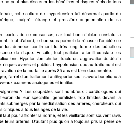
 ne peut plus discerner les bénéfices et risques réels de tous
idéale, cette culture de l’hypertension fait désormais partie du
imérique, malgré l’étrange et grossière augmentation de sa
re exclus de ce consensus, car tout bon clinicien constate la
tement. Tout d’abord, le bon sens permet de récuser d’emblée ce
ar les données confirment le très long terme des bénéfices
ence de risque. Ensuite, tout praticien attentif constate les
blications. Hypotension, chutes, fractures, aggravation du déclin
aux risques avérés et publiés. L’hypotension due au traitement est
ggravation de la mortalité après 85 ans est bien documentée.
 l’arrêt d’un traitement antihypertenseur s’avère bénéfique à
ouveaux examens anxiogènes et inutiles.
 vulgarisée ? Les coupables sont nombreux : cardiologues qui
fleuron de leur spécialité, généralistes trop timides devant la
ients submergés par la médiatisation des artères, chercheurs qui
 cliniques à tous les âges de la vie.
il faut pour affronter la norme, et les vieillards sont souvent ravis
e leurs artères. D’autant plus qu’on a toujours pris la peine de
é…