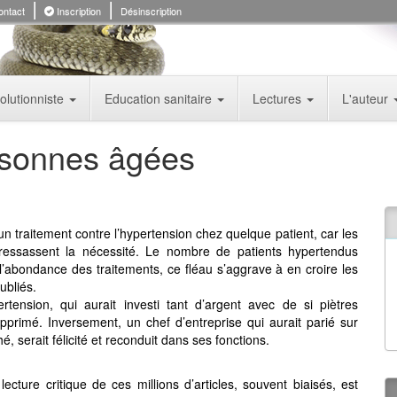
ntact
Inscription
Désinscription
olutionniste
Education sanitaire
Lectures
L'auteur
rsonnes âgées
un traitement contre l’hypertension chez quelque patient, car les
 ressassent la nécessité. Le nombre de patients hypertendus
 l’abondance des traitements, ce fléau s’aggrave à en croire les
ubliés.
rtension, qui aurait investi tant d’argent avec de si piètres
upprimé. Inversement, un chef d’entreprise qui aurait parié sur
é, serait félicité et reconduit dans ses fonctions.
ecture critique de ces millions d’articles, souvent biaisés, est