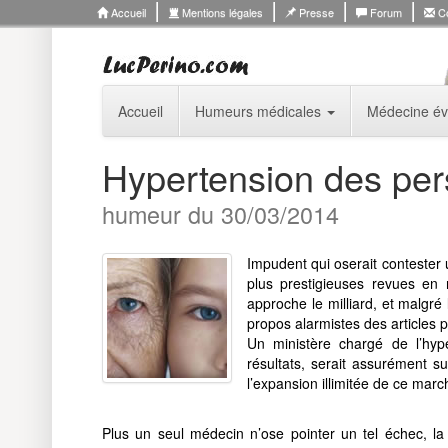
Accueil
Mentions légales
Presse
Forum
Co
Accueil
Humeurs médicales
Médecine év
Hypertension des pe
humeur du 30/03/2014
Impudent qui oserait contester 
plus prestigieuses revues en
approche le milliard, et malgré
propos alarmistes des articles p
Un ministère chargé de l’hype
résultats, serait assurément s
l’expansion illimitée de ce march
Plus un seul médecin n’ose pointer un tel échec, la l