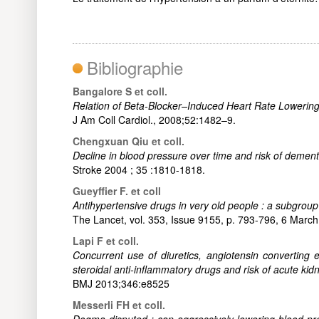
Bibliographie
Bangalore S et coll.
Relation of Beta-Blocker–Induced Heart Rate Lowering
J Am Coll Cardiol., 2008;52:1482–9.
Chengxuan Qiu et coll.
Decline in blood pressure over time and risk of dement
Stroke 2004 ; 35 :1810-1818.
Gueyffier F. et coll
Antihypertensive drugs in very old people : a subgroup
The Lancet, vol. 353, Issue 9155, p. 793-796, 6 March
Lapi F et coll.
Concurrent use of diuretics, angiotensin converting 
steroidal anti-inflammatory drugs and risk of acute kidn
BMJ 2013;346:e8525
Messerli FH et coll.
Dogma disputed : can aggressively lowering blood pre