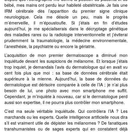
bébé, mes mains ont perdu leur habileté obstétricale. Je fais une
IRM cérébrale dès l’apparition du premier signe clinique
neurologique. Cela me désole un peu, mais le progrès
m’émerveille, il m’époustoufle. Si j’étais en fin d’études
aujourd’hui, je me spécialiserais dans le décryptage génétique
des maladies rares ou la radiologie interventionnelle et j’éviterai
prudemment la traumatologie, la médecine environnementale,
l’anesthésie, la psychiatrie ou encore la gériatrie.
L’acquisition de mon premier dermatoscope a diminué mon
inquiétude devant les suspicions de mélanome. Et lorsque j’étais
trop inquiet, je demandais l’avis du dermatologue qui en avait vu
cent fois plus que moi : sa base de données cérébrale était
supérieure à la mienne. Aujourd’hui, la base de données du
dermatologue est dérisoire comparée à celle de l’IA ; je n’ai plus
besoin de lui, une photo avec mon smartphone me suffit.
Cependant, je m’inquiète à nouveau, car si le dermatologue perd
aussi son expertise, il ne pourra plus contrôler mon smartphone.
C’est ma seule véritable inquiétude. Qui contrôlera l’IA ? Les
marchands ou les experts. Quelle intelligence artificielle nous dira
s’il est vraiment utile de dépister les mélanomes ? De fanatiques
transhumanistes ou de sages experts qui en constatent déjà