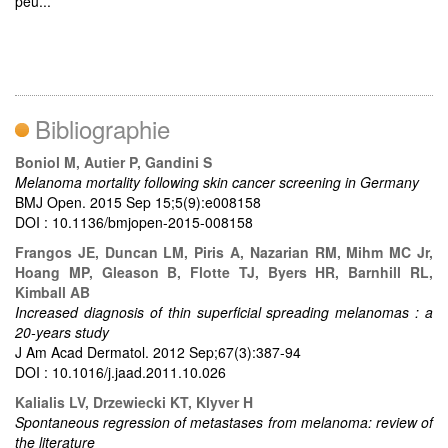
peu...
Bibliographie
Boniol M, Autier P, Gandini S
Melanoma mortality following skin cancer screening in Germany
BMJ Open. 2015 Sep 15;5(9):e008158
DOI : 10.1136/bmjopen-2015-008158
Frangos JE, Duncan LM, Piris A, Nazarian RM, Mihm MC Jr,
Hoang MP, Gleason B, Flotte TJ, Byers HR, Barnhill RL,
Kimball AB
Increased diagnosis of thin superficial spreading melanomas : a
20-years study
J Am Acad Dermatol. 2012 Sep;67(3):387-94
DOI : 10.1016/j.jaad.2011.10.026
Kalialis LV, Drzewiecki KT, Klyver H
Spontaneous regression of metastases from melanoma: review of
the literature