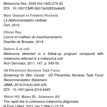
Melanoma Res. 2009 Oct;19(5):275-82
DOI : 10.1097/CMR.0b013e32832eabd5
Marc Grassin et Frédéric Pochard
La déshumanisation civilisée
Cerf, 2012
Olivier Rey
Leurre et malheur du trasnhumanisme
Desclée de Brouwer, 2018
Salerni G et coll
Melanoma detected in a follow-up program compared with
melanoma referred to a melanoma unit
Arch Dermatol, 2011, 147, p. 549-55
US Preventive Services Task Force
Screening for Skin Cancer : US Preventive Services Task Force
Recommendation Statement
JAMA. 2016;316(4):429-435
DOI : 10.1001/jama.2016.8465
Welch HG, Mazer BL, Adamson AS
The rapid rise in cutaneous melanoma diagnoses
N Engl J Med. 2021 Jan 7;384(1):72-79