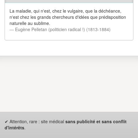
La maladie, qui n'est, chez le vulgaire, que la déchéance,
n'est chez les grands chercheurs d'idées que prédisposition
naturelle au sublime.
― Eugène Pelletan (politicien radical !) (1813-1884)
✔ Attention, rare : site médical
sans publicité et sans conflit
d'intérêts
.