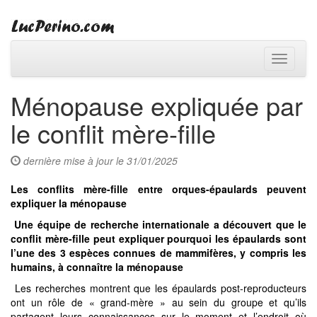
Toggle
navigati
Ménopause expliquée par
le conflit mère-fille
dernière mise à jour le 31/01/2025
Les conflits mère-fille entre orques-épaulards peuvent
expliquer la ménopause
Une équipe de recherche internationale a découvert que le
conflit mère-fille peut expliquer pourquoi les épaulards sont
l’une des 3 espèces connues de mammifères, y compris les
humains, à connaître la ménopause
Les recherches montrent que les épaulards post-reproducteurs
ont un rôle de « grand-mère » au sein du groupe et qu’ils
partagent leurs connaissances sur le moment et l’endroit où