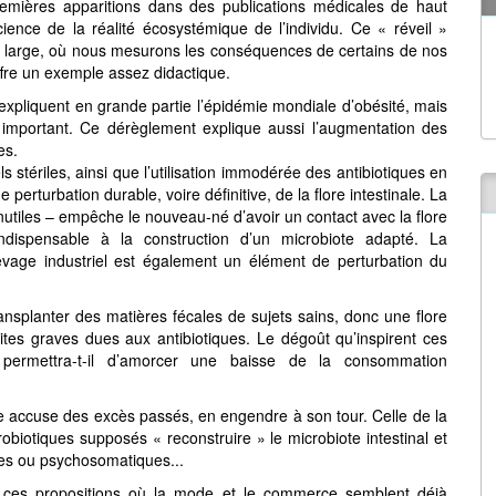
premières apparitions dans des publications médicales de haut
ience de la réalité écosystémique de l’individu. Ce « réveil »
us large, où nous mesurons les conséquences de certains de nos
offre un exemple assez didactique.
xpliquent en grande partie l’épidémie mondiale d’obésité, mais
e important. Ce dérèglement explique aussi l’augmentation des
es.
ls stériles, ainsi que l’utilisation immodérée des antibiotiques en
perturbation durable, voire définitive, de la flore intestinale. La
inutiles – empêche le nouveau-né d’avoir un contact avec la flore
indispensable à la construction d’un microbiote adapté. La
levage industriel est également un élément de perturbation du
transplanter des matières fécales de sujets sains, donc une flore
lites graves dues aux antibiotiques. Le dégoût qu’inspirent ces
 permettra-t-il d’amorcer une baisse de la consommation
e accuse des excès passés, en engendre à son tour. Celle de la
robiotiques supposés « reconstruire » le microbiote intestinal et
ues ou psychosomatiques...
ns ces propositions où la mode et le commerce semblent déjà