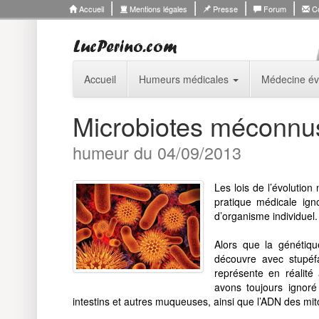
Accueil
Mentions légales
Presse
Forum
Co
Accueil
Humeurs médicales
Médecine év
Microbiotes méconnus :
humeur du 04/09/2013
Les lois de l’évolutio
pratique médicale ign
d’organisme individuel.
Alors que la génétiq
découvre avec stupé
représente en réalité
avons toujours ignor
intestins et autres muqueuses, ainsi que l’ADN des mit