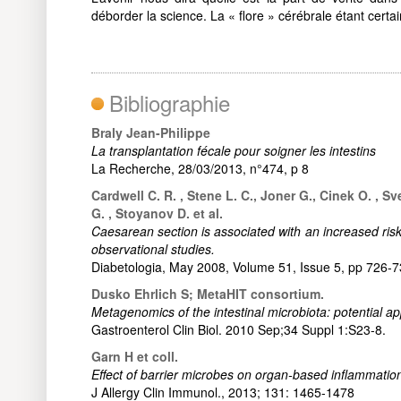
déborder la science. La « flore » cérébrale étant certa
Bibliographie
Braly Jean-Philippe
La transplantation fécale pour soigner les intestins
La Recherche, 28/03/2013, n°474, p 8
Cardwell C. R. , Stene L. C., Joner G., Cinek O. , Sve
G. , Stoyanov D. et al.
Caesarean section is associated with an increased risk
observational studies.
Diabetologia, May 2008, Volume 51, Issue 5, pp 726-7
Dusko Ehrlich S; MetaHIT consortium.
Metagenomics of the intestinal microbiota: potential ap
Gastroenterol Clin Biol. 2010 Sep;34 Suppl 1:S23-8.
Garn H et coll.
Effect of barrier microbes on organ-based inflammatio
J Allergy Clin Immunol., 2013; 131: 1465-1478