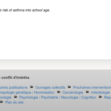
he risk of asthma into school age.
 conflit d'intérêts
.
autres publications
Ouvrages collectifs
Prochaines intervention
ropologie génétique / Hominisation
Cancérologie
Infectiologi
inologie
Psychologie / Psychiatrie / Neurologie / Cognition
Repr
Plan du site