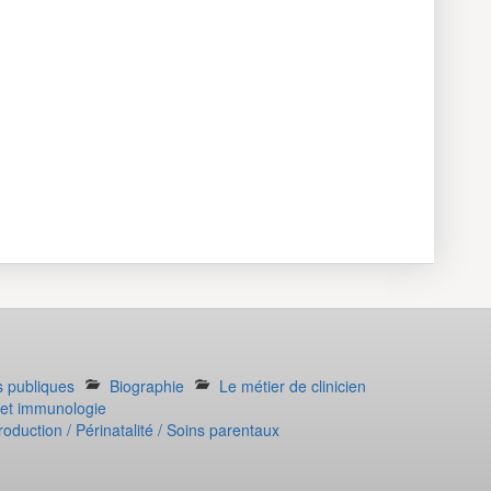
s publiques
Biographie
Le métier de clinicien
e et immunologie
oduction / Périnatalité / Soins parentaux