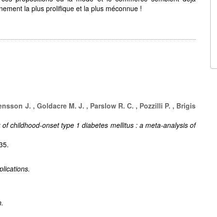
inement la plus prolifique et la plus méconnue !
nsson J. , Goldacre M. J. , Parslow R. C. , Pozzilli P. , Brigis
 of childhood-onset type 1 diabetes mellitus : a meta-analysis of
35.
plications.
n.