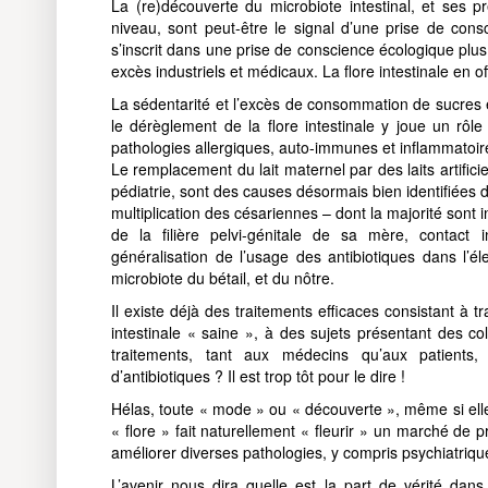
La (re)découverte du microbiote intestinal, et ses 
niveau, sont peut-être le signal d’une prise de consc
s’inscrit dans une prise de conscience écologique pl
excès industriels et médicaux. La flore intestinale en 
La sédentarité et l’excès de consommation de sucres e
le dérèglement de la flore intestinale y joue un rôl
pathologies allergiques, auto-immunes et inflammatoir
Le remplacement du lait maternel par des laits artificie
pédiatrie, sont des causes désormais bien identifiées de 
multiplication des césariennes – dont la majorité sont 
de la filière pelvi-génitale de sa mère, contact 
généralisation de l’usage des antibiotiques dans l’é
microbiote du bétail, et du nôtre.
Il existe déjà des traitements efficaces consistant à 
intestinale « saine », à des sujets présentant des co
traitements, tant aux médecins qu’aux patients,
d’antibiotiques ? Il est trop tôt pour le dire !
Hélas, toute « mode » ou « découverte », même si ell
« flore » fait naturellement « fleurir » un marché de p
améliorer diverses pathologies, y compris psychiatriq
L’avenir nous dira quelle est la part de vérité da