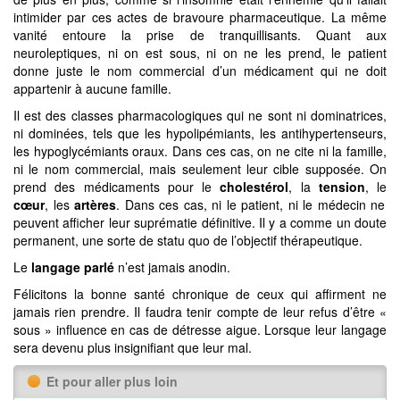
intimider par ces actes de bravoure pharmaceutique. La même
vanité entoure la prise de tranquillisants. Quant aux
neuroleptiques, ni on est sous, ni on ne les prend, le patient
donne juste le nom commercial d’un médicament qui ne doit
appartenir à aucune famille.
Il est des classes pharmacologiques qui ne sont ni dominatrices,
ni dominées, tels que les hypolipémiants, les antihypertenseurs,
les hypoglycémiants oraux. Dans ces cas, on ne cite ni la famille,
ni le nom commercial, mais seulement leur cible supposée. On
prend des médicaments pour le
cholestérol
, la
tension
, le
cœur
, les
artères
. Dans ces cas, ni le patient, ni le médecin ne
peuvent afficher leur suprématie définitive. Il y a comme un doute
permanent, une sorte de statu quo de l’objectif thérapeutique.
Le
langage parlé
n’est jamais anodin.
Félicitons la bonne santé chronique de ceux qui affirment ne
jamais rien prendre. Il faudra tenir compte de leur refus d’être «
sous » influence en cas de détresse aigue. Lorsque leur langage
sera devenu plus insignifiant que leur mal.
Et pour aller plus loin