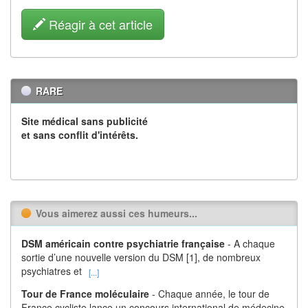
Réagir à cet article
RARE
Site médical sans publicité
et sans conflit d'intérêts.
Vous aimerez aussi ces humeurs...
DSM américain contre psychiatrie française
- A chaque
sortie d’une nouvelle version du DSM [1], de nombreux
psychiatres et
[...]
Tour de France moléculaire
- Chaque année, le tour de
France cycliste lance un concours international de médecine