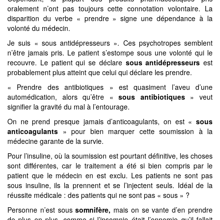
oralement n’ont pas toujours cette connotation volontaire. La
disparition du verbe « prendre » signe une dépendance à la
volonté du médecin.
Je suis « sous antidépresseurs ». Ces psychotropes semblent
n’être jamais pris. Le patient s’estompe sous une volonté qui le
recouvre. Le patient qui se déclare
sous antidépresseurs
est
probablement plus atteint que celui qui déclare les prendre.
« Prendre des antibiotiques » est quasiment l’aveu d’une
automédication, alors qu’être «
sous antibiotiques
» veut
signifier la gravité du mal à l’entourage.
On ne prend presque jamais d’anticoagulants, on est «
sous
anticoagulants
» pour bien marquer cette soumission à la
médecine garante de la survie.
Pour l’insuline, où la soumission est pourtant définitive, les choses
sont différentes, car le traitement a été si bien compris par le
patient que le médecin en est exclu. Les patients ne sont pas
sous insuline, ils la prennent et se l’injectent seuls. Idéal de la
réussite médicale : des patients qui ne sont pas « sous » ?
Personne n’est sous
somnifère,
mais on se vante d’en prendre
de plus en plus, comme si l’insomnie était l’ennemie qu’il fallait