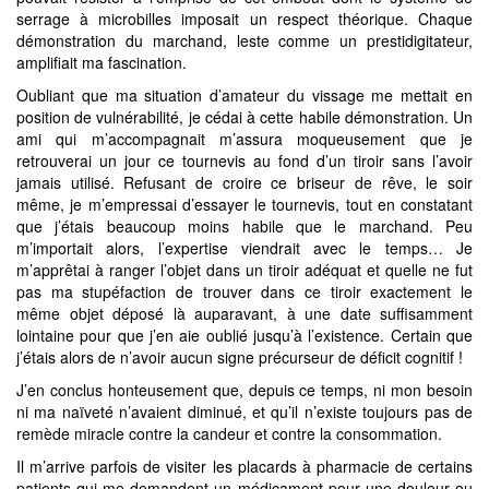
serrage à microbilles imposait un respect théorique. Chaque
démonstration du marchand, leste comme un prestidigitateur,
amplifiait ma fascination.
Oubliant que ma situation d’amateur du vissage me mettait en
position de vulnérabilité, je cédai à cette habile démonstration. Un
ami qui m’accompagnait m’assura moqueusement que je
retrouverai un jour ce tournevis au fond d’un tiroir sans l’avoir
jamais utilisé. Refusant de croire ce briseur de rêve, le soir
même, je m’empressai d’essayer le tournevis, tout en constatant
que j’étais beaucoup moins habile que le marchand. Peu
m’importait alors, l’expertise viendrait avec le temps… Je
m’apprêtai à ranger l’objet dans un tiroir adéquat et quelle ne fut
pas ma stupéfaction de trouver dans ce tiroir exactement le
même objet déposé là auparavant, à une date suffisamment
lointaine pour que j’en aie oublié jusqu’à l’existence. Certain que
j’étais alors de n’avoir aucun signe précurseur de déficit cognitif !
J’en conclus honteusement que, depuis ce temps, ni mon besoin
ni ma naïveté n’avaient diminué, et qu’il n’existe toujours pas de
remède miracle contre la candeur et contre la consommation.
Il m’arrive parfois de visiter les placards à pharmacie de certains
patients qui me demandent un médicament pour une douleur ou