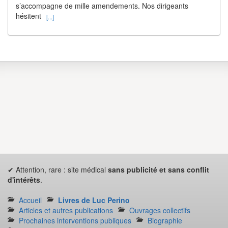
s’accompagne de mille amendements. Nos dirigeants
hésitent
[...]
✔ Attention, rare : site médical
sans publicité et sans conflit
d'intérêts
.
Accueil
Livres de Luc Perino
Articles et autres publications
Ouvrages collectifs
Prochaines interventions publiques
Biographie