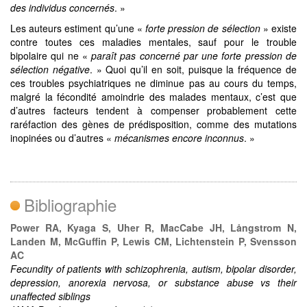
des individus concernés
. »
Les auteurs estiment qu’une «
forte pression de sélection
» existe
contre toutes ces maladies mentales, sauf pour le trouble
bipolaire qui ne «
paraît pas concerné par une forte pression de
sélection négative
. » Quoi qu’il en soit, puisque la fréquence de
ces troubles psychiatriques ne diminue pas au cours du temps,
malgré la fécondité amoindrie des malades mentaux, c’est que
d’autres facteurs tendent à compenser probablement cette
raréfaction des gènes de prédisposition, comme des mutations
inopinées ou d’autres «
mécanismes encore inconnus
. »
Bibliographie
Power RA, Kyaga S, Uher R, MacCabe JH, Långstrom N,
Landen M, McGuffin P, Lewis CM, Lichtenstein P, Svensson
AC
Fecundity of patients with schizophrenia, autism, bipolar disorder,
depression, anorexia nervosa, or substance abuse vs their
unaffected siblings