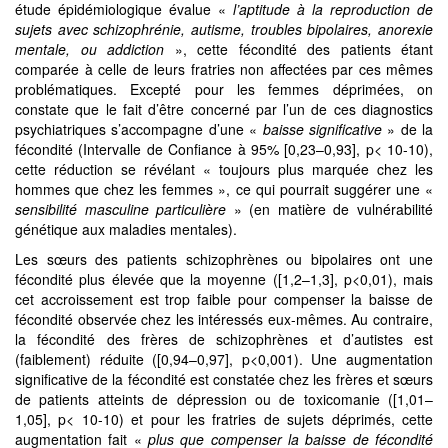
étude épidémiologique évalue «
l’aptitude à la reproduction de
sujets avec schizophrénie, autisme, troubles bipolaires, anorexie
mentale, ou addiction
», cette fécondité des patients étant
comparée à celle de leurs fratries non affectées par ces mêmes
problématiques. Excepté pour les femmes déprimées, on
constate que le fait d’être concerné par l’un de ces diagnostics
psychiatriques s’accompagne d’une «
baisse significative
» de la
fécondité (Intervalle de Confiance à 95% [0,23–0,93], p< 10-10),
cette réduction se révélant « toujours plus marquée chez les
hommes que chez les femmes », ce qui pourrait suggérer une «
sensibilité masculine particulière
» (en matière de vulnérabilité
génétique aux maladies mentales).
Les sœurs des patients schizophrènes ou bipolaires ont une
fécondité plus élevée que la moyenne ([1,2–1,3], p<0,01), mais
cet accroissement est trop faible pour compenser la baisse de
fécondité observée chez les intéressés eux-mêmes. Au contraire,
la fécondité des frères de schizophrènes et d’autistes est
(faiblement) réduite ([0,94–0,97], p<0,001). Une augmentation
significative de la fécondité est constatée chez les frères et sœurs
de patients atteints de dépression ou de toxicomanie ([1,01–
1,05], p< 10-10) et pour les fratries de sujets déprimés, cette
augmentation fait «
plus que compenser la baisse de fécondité