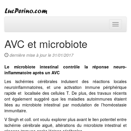
Toggle
navigati
AVC et microbiote
dernière mise à jour le 31/01/2017
Le microbiote intestinal contrôle la réponse neuro-
inflammatoire après un AVC
Les ischémies cérébrales induisent des réactions locales
neuroinflammatoires, et une activation immune périphérique
rapide et localisée des cellules T. De plus, des travaux récents
ont également suggéré que les maladies autoimmunes étaient
liées au microbiote intestinal par modulation de l’homéostasie
immunitaire.
V Singh et coll. ont voulu explorer plus avant le lien potentiel entre
ischémie cérébrale aiguë, altérations du microbiote intestinal et
réponse immune après lésions cérébrales.