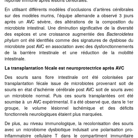
En utilisant différents modèles d’occlusions d’artères cérébrales
sur des modèles murins, l’équipe allemande a observé 3 jours
après un AVC sévère, des altérations de la composition du
microbiote intestinal. Une diminution significative de la diversité
des espèces et une croissance augmentée des
Bacteroidetes
phylum
ont été identifiés comme des signatures de dysbiose du
microbiote post AVC en association avec des dysfonctionnements
de la barrière intestinale et une réduction de la mobilité
intestinale.
La transplantation fécale est neuroprotectrice après AVC
Des souris sans flore intestinale ont été colonisées par
transplantation fécale issue de microbiotes provenant soit de
souris en état d’ischémie cérébrale post AVC soit de souris avec
un microbiote normal. Puis ces souris transplantées ont été
soumise à un AVC expérimental. Il a été observé que, dans le 1er
groupe, le volume lésionnel ischémique et des déficits
fonctionnels neurologiques étaient plus marquées.
De plus, au niveau immunologique, la recolonisation des souris
avec un microbiome dysbiotique induisait une polarisation pro-
inflammatoire cellulaire T dans le compartiment immunitaire