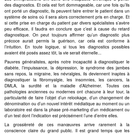
des diagnostics. Et cela est fort dommageable, car une fois qu’ils
ont porté un diagnostic, ils peuvent faire entrer le patient dans un
système de soins où il sera alors correctement pris en charge. Et
si cette prise en charge du patient par divers spécialistes s’avère
peu efficace, il faudra en conclure que c’est à cause du retard
diagnostique. On peut toujours affirmer qu’un diagnostic plus
précoce aurait permis la guérison, car cela est conforme à
l’intuition. En toute logique, si tous les diagnostics possibles
avaient été posés assez tôt, la vie serait éternelle...
Pauvres généralistes, après notre incapacité à diagnostiquer le
diabète, l’impuissance, la dépression, le syndrome des jambes
sans repos, la migraine, les névralgies, ils deviennent inaptes à
diagnostiquer la fibromyalgie, les insomnies, les cancers, la
DMLA, la surdité et la maladie d’Alzheimer. Toutes ces
pathologies anciennes ou modernes ont chacune à leur tour, la
particularité de faire l’objet d’un relookage, d’un changement de
dénomination ou d’un nouvel intérêt médiatique au moment ou un
laboratoire est dans la phase pré-marketing d’un médicament ou
d’un test dont l’indication est précisément l’une d’entre elles.
La grossièreté de ces manœuvres arrive rarement à la
conscience claire du grand public. Il est grand temps que les