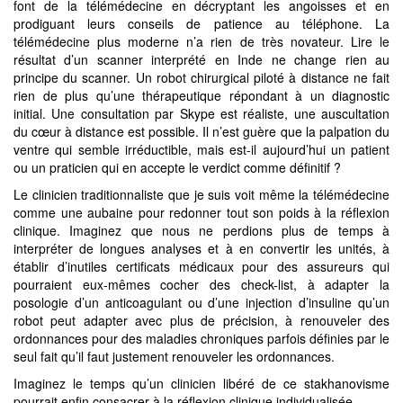
font de la télémédecine en décryptant les angoisses et en
prodiguant leurs conseils de patience au téléphone. La
télémédecine plus moderne n’a rien de très novateur. Lire le
résultat d’un scanner interprété en Inde ne change rien au
principe du scanner. Un robot chirurgical piloté à distance ne fait
rien de plus qu’une thérapeutique répondant à un diagnostic
initial. Une consultation par Skype est réaliste, une auscultation
du cœur à distance est possible. Il n’est guère que la palpation du
ventre qui semble irréductible, mais est-il aujourd’hui un patient
ou un praticien qui en accepte le verdict comme définitif ?
Le clinicien traditionnaliste que je suis voit même la télémédecine
comme une aubaine pour redonner tout son poids à la réflexion
clinique. Imaginez que nous ne perdions plus de temps à
interpréter de longues analyses et à en convertir les unités, à
établir d’inutiles certificats médicaux pour des assureurs qui
pourraient eux-mêmes cocher des check-list, à adapter la
posologie d’un anticoagulant ou d’une injection d’insuline qu’un
robot peut adapter avec plus de précision, à renouveler des
ordonnances pour des maladies chroniques parfois définies par le
seul fait qu’il faut justement renouveler les ordonnances.
Imaginez le temps qu’un clinicien libéré de ce stakhanovisme
pourrait enfin consacrer à la réflexion clinique individualisée.