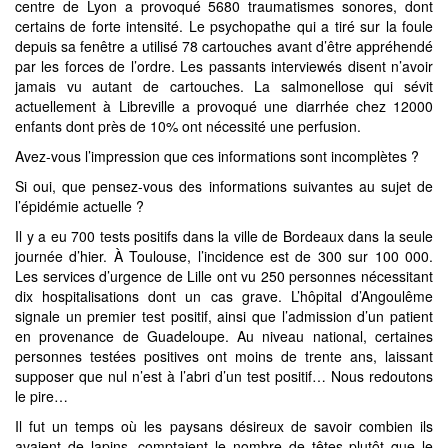
centre de Lyon a provoqué 5680 traumatismes sonores, dont
certains de forte intensité. Le psychopathe qui a tiré sur la foule
depuis sa fenêtre a utilisé 78 cartouches avant d’être appréhendé
par les forces de l’ordre. Les passants interviewés disent n’avoir
jamais vu autant de cartouches. La salmonellose qui sévit
actuellement à Libreville a provoqué une diarrhée chez 12000
enfants dont près de 10% ont nécessité une perfusion.
Avez-vous l’impression que ces informations sont incomplètes ?
Si oui, que pensez-vous des informations suivantes au sujet de
l’épidémie actuelle ?
Il y a eu 700 tests positifs dans la ville de Bordeaux dans la seule
journée d’hier. À Toulouse, l’incidence est de 300 sur 100 000.
Les services d’urgence de Lille ont vu 250 personnes nécessitant
dix hospitalisations dont un cas grave. L’hôpital d’Angoulême
signale un premier test positif, ainsi que l’admission d’un patient
en provenance de Guadeloupe. Au niveau national, certaines
personnes testées positives ont moins de trente ans, laissant
supposer que nul n’est à l’abri d’un test positif… Nous redoutons
le pire…
Il fut un temps où les paysans désireux de savoir combien ils
avaient de lapins, comptaient le nombre de têtes plutôt que le