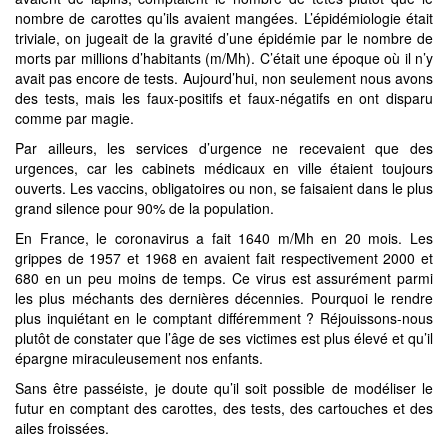
nombre de carottes qu’ils avaient mangées. L’épidémiologie était
triviale, on jugeait de la gravité d’une épidémie par le nombre de
morts par millions d’habitants (m/Mh). C’était une époque où il n’y
avait pas encore de tests. Aujourd’hui, non seulement nous avons
des tests, mais les faux-positifs et faux-négatifs en ont disparu
comme par magie.
Par ailleurs, les services d’urgence ne recevaient que des
urgences, car les cabinets médicaux en ville étaient toujours
ouverts. Les vaccins, obligatoires ou non, se faisaient dans le plus
grand silence pour 90% de la population.
En France, le coronavirus a fait 1640 m/Mh en 20 mois. Les
grippes de 1957 et 1968 en avaient fait respectivement 2000 et
680 en un peu moins de temps. Ce virus est assurément parmi
les plus méchants des dernières décennies. Pourquoi le rendre
plus inquiétant en le comptant différemment ? Réjouissons-nous
plutôt de constater que l’âge de ses victimes est plus élevé et qu’il
épargne miraculeusement nos enfants.
Sans être passéiste, je doute qu’il soit possible de modéliser le
futur en comptant des carottes, des tests, des cartouches et des
ailes froissées.