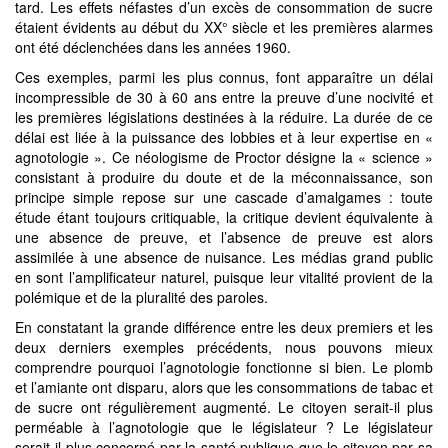
tard. Les effets néfastes d’un excès de consommation de sucre
étaient évidents au début du XX° siècle et les premières alarmes
ont été déclenchées dans les années 1960.
Ces exemples, parmi les plus connus, font apparaître un délai
incompressible de 30 à 60 ans entre la preuve d’une nocivité et
les premières législations destinées à la réduire. La durée de ce
délai est liée à la puissance des lobbies et à leur expertise en «
agnotologie ». Ce néologisme de Proctor désigne la « science »
consistant à produire du doute et de la méconnaissance, son
principe simple repose sur une cascade d’amalgames : toute
étude étant toujours critiquable, la critique devient équivalente à
une absence de preuve, et l’absence de preuve est alors
assimilée à une absence de nuisance. Les médias grand public
en sont l’amplificateur naturel, puisque leur vitalité provient de la
polémique et de la pluralité des paroles.
En constatant la grande différence entre les deux premiers et les
deux derniers exemples précédents, nous pouvons mieux
comprendre pourquoi l’agnotologie fonctionne si bien. Le plomb
et l’amiante ont disparu, alors que les consommations de tabac et
de sucre ont régulièrement augmenté. Le citoyen serait-il plus
perméable à l’agnotologie que le législateur ? Le législateur
serait-il plus concerné par la santé publique que le citoyen par sa