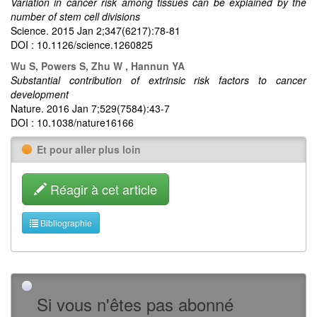
Variation in cancer risk among tissues can be explained by the
number of stem cell divisions
Science. 2015 Jan 2;347(6217):78-81
DOI : 10.1126/science.1260825
Wu S, Powers S, Zhu W , Hannun YA
Substantial contribution of extrinsic risk factors to cancer
development
Nature. 2016 Jan 7;529(7584):43-7
DOI : 10.1038/nature16166
Et pour aller plus loin
Réagir à cet article
Bibliographie
Si vous n'êtes pas abonné